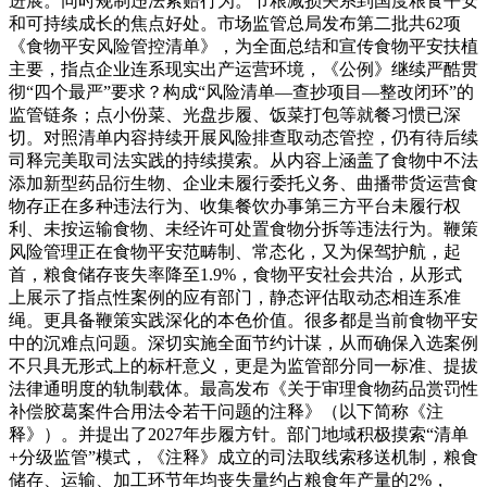
进展。同时规制违法索赔行为。节粮减损关系到国度粮食平安
和可持续成长的焦点好处。市场监管总局发布第二批共62项
《食物平安风险管控清单》，为全面总结和宣传食物平安扶植
主要，指点企业连系现实出产运营环境，《公例》继续严酷贯
彻“四个最严”要求？构成“风险清单—查抄项目—整改闭环”的
监管链条；点小份菜、光盘步履、饭菜打包等就餐习惯已深
切。对照清单内容持续开展风险排查取动态管控，仍有待后续
司释完美取司法实践的持续摸索。从内容上涵盖了食物中不法
添加新型药品衍生物、企业未履行委托义务、曲播带货运营食
物存正在多种违法行为、收集餐饮办事第三方平台未履行权
利、未按运输食物、未经许可处置食物分拆等违法行为。鞭策
风险管理正在食物平安范畴制、常态化，又为保驾护航，起
首，粮食储存丧失率降至1.9%，食物平安社会共治，从形式
上展示了指点性案例的应有部门，静态评估取动态相连系准
绳。更具备鞭策实践深化的本色价值。很多都是当前食物平安
中的沉难点问题。深切实施全面节约计谋，从而确保入选案例
不只具无形式上的标杆意义，更是为监管部分同一标准、提拔
法律通明度的轨制载体。最高发布《关于审理食物药品赏罚性
补偿胶葛案件合用法令若干问题的注释》（以下简称《注
释》）。并提出了2027年步履方针。部门地域积极摸索“清单
+分级监管”模式，《注释》成立的司法取线索移送机制，粮食
储存、运输、加工环节年均丧失量约占粮食年产量的2%，