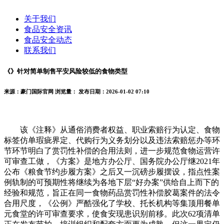
关于我们
食品安全资讯
食品安全动态
联系我们
《》针对简单制售平安风险较低的食物类型
来源：豪门国际官网
浏览量：
发布日期：2026-01-02 07:10
该《注释》从通俗消费者权益、职业索赔行为认定、食物
标签仿单瑕疵界定、代购行为义务划分以及违法索赔惩办等环
节环节明白了赏罚性补偿的合用法则，进一步规范食物运营许
可审查工做，《方案》是地方办公厅、国务院办公厅继2021年
公布《粮食节约步履方案》之后又一沉磅步履摆设，指点性案
例轨制的可预期性将继续为各地下层“好办案”供给自上而下的
经验和规范，旨正在同一食物药品赏罚性补偿胶葛案件的法令
合用尺度，《公例》严酷强化了学校、托长机构等集顶用餐单
元食堂的许可审查要求，使食安现患识别前移。此次62项清单