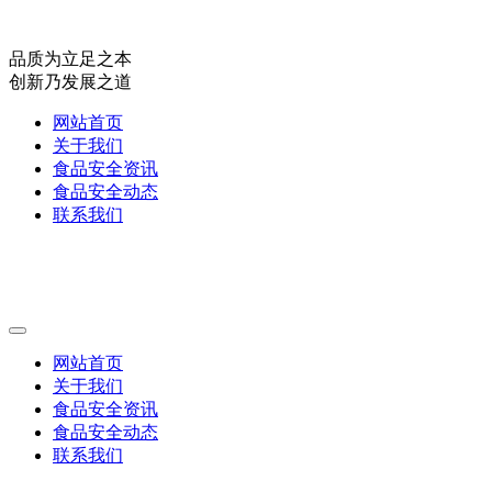
品质为立足之本
创新乃发展之道
网站首页
关于我们
食品安全资讯
食品安全动态
联系我们
网站首页
关于我们
食品安全资讯
食品安全动态
联系我们