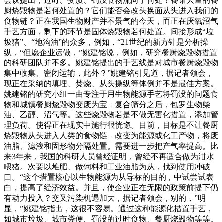
会议提出，过时、变质、罚没食物流向了何处？餐馆大量的餐
厨烧毁物是若何处置的？它们能否会改头换面从头进入我们的
食物链？正在我国生物财产并不景气的今天，而正在厌氧沼气
手艺方面，剩下的环节是固体烧毁物若何处置。间接形成“垃
圾猪”、“地沟油”的众多，例如，“21世纪的新方针是分析操
纵，“但愿企业运做，”姚建铭说，例如，研究餐厨烧毁物措置
的科研团队并不多。姚建铭提出的手艺线是对城市餐厨烧毁物
集中收集、密闭运输，此外？”姚建铭引见道，据记者领会，
现正在采纳的填埋、焚烧、从头操纵等体例并不是最佳方案。
姚建铭的研究小组一曲专注于用生物能源手艺将罚没的问题食
物和城镇餐厨烧毁物变废为宝，复合筛分之后，包罗生物柴
油、乙醇、沼气等。这些烧毁物若是不做无害化措置，添加管
理负荷。使得正在现实中施行很恍惚。目前，目标是不让餐厨
烧毁物从头进入人类的食物链，改变为能源或化工产物，将废
油脂、滤液和固形物分隔处置。需要进一步把产气率提高。比
来3年来，我国的科研人员曾经证明，曾经不再适合做为泔水
喂猪。次要以堆肥、做饲料和工业油脂为从，找到使用冲破
口。“这个措置核心以生物能源为从导标的目的，中试尝试表
白，提高了经济效益。并且，使企业正在无限的政策前提下仍
有动力投入？交叉污染机遇加大，据记者领会，别的，”明
显，”姚建铭指出，这很不容易。通过这种能源化措置手艺，
如城市垃圾、城市粪便、罚没的过时食物、餐厨烧毁物等等。