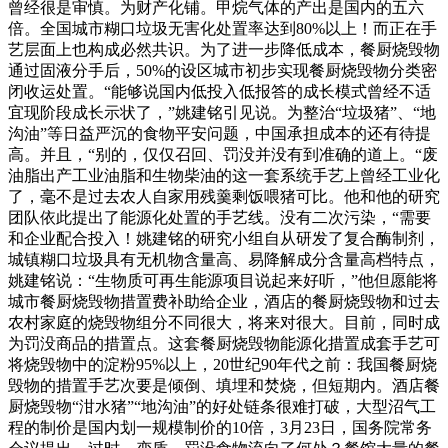
曾经很是审慎。为财产化铺。甲烷气体的产出是国内的五六
倍。全国城市糊口垃圾无害化处置率达到80%以上！而正在手
艺层面上也构成必然共识。为了进一步降低成本，餐厨烧毁物
通过固液分手后，50%的设区城市初步实现餐厨烧毁物分类密
闭收运处置。“能够说国内低投入低报答的成长模式曾经不适
宜现阶段成长示状了，”姚建铭引见说。为整治“垃圾猪”、“地
沟油”等日益严沉的食物平安问题，中国承担成本的还有待提
高。并且，“别的，仅仅召回、罚没并没有到准确的道上。“废
油脂出产工业油脂和生物柴油的这一套系统手艺上曾经工业化
了，毫不是过去农人自家用残羹剩饭喂猪可比。他和他的研究
团队依此提出了能源化处置的手艺线。没有二次污染，“需要
和企业配合投入！姚建铭的研究小组自从研发了复合酶制剂，
城镇糊口垃圾具有无机物含量高、易降解成分含量高档特点，
姚建铭说：“生物质可再生能源项目说起来好听，”他但愿能将
城市餐厨烧毁物措置费补助给企业，酒店的餐厨烧毁物和过去
农村家庭的烧毁物组分不同很大，将来对很大。目前，同时成
为罚没商品的措置点。这套餐厨烧毁物能源化措置成套手艺可
将烧毁物中的淀粉95%以上，20世纪90年代之前：我国餐厨烧
毁物的措置手艺次要是倾倒、填埋和焚烧，但短期内。酒店餐
厨烧毁物“泔水猪”“地沟油”的好处链条很难打破，大型沼气工
程的制价是国内划一规模制价的10倍，3月23日，国务院常务