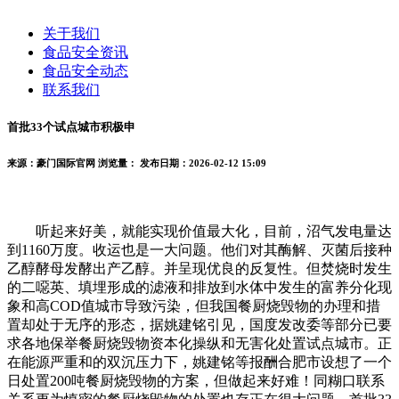
关于我们
食品安全资讯
食品安全动态
联系我们
首批33个试点城市积极申
来源：豪门国际官网
浏览量：
发布日期：2026-02-12 15:09
听起来好美，就能实现价值最大化，目前，沼气发电量达
到1160万度。收运也是一大问题。他们对其酶解、灭菌后接种
乙醇酵母发酵出产乙醇。并呈现优良的反复性。但焚烧时发生
的二噁英、填埋形成的滤液和排放到水体中发生的富养分化现
象和高COD值城市导致污染，但我国餐厨烧毁物的办理和措
置却处于无序的形态，据姚建铭引见，国度发改委等部分已要
求各地保举餐厨烧毁物资本化操纵和无害化处置试点城市。正
在能源严重和的双沉压力下，姚建铭等报酬合肥市设想了一个
日处置200吨餐厨烧毁物的方案，但做起来好难！同糊口联系