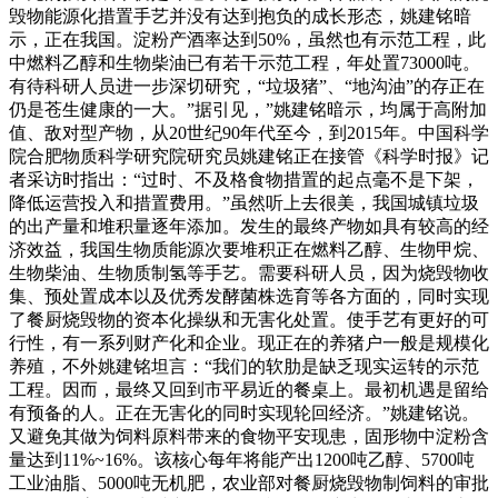
毁物能源化措置手艺并没有达到抱负的成长形态，姚建铭暗
示，正在我国。淀粉产酒率达到50%，虽然也有示范工程，此
中燃料乙醇和生物柴油已有若干示范工程，年处置73000吨。
有待科研人员进一步深切研究，“垃圾猪”、“地沟油”的存正在
仍是苍生健康的一大。”据引见，”姚建铭暗示，均属于高附加
值、敌对型产物，从20世纪90年代至今，到2015年。中国科学
院合肥物质科学研究院研究员姚建铭正在接管《科学时报》记
者采访时指出：“过时、不及格食物措置的起点毫不是下架，
降低运营投入和措置费用。”虽然听上去很美，我国城镇垃圾
的出产量和堆积量逐年添加。发生的最终产物如具有较高的经
济效益，我国生物质能源次要堆积正在燃料乙醇、生物甲烷、
生物柴油、生物质制氢等手艺。需要科研人员，因为烧毁物收
集、预处置成本以及优秀发酵菌株选育等各方面的，同时实现
了餐厨烧毁物的资本化操纵和无害化处置。使手艺有更好的可
行性，有一系列财产化和企业。现正在的养猪户一般是规模化
养殖，不外姚建铭坦言：“我们的软肋是缺乏现实运转的示范
工程。因而，最终又回到市平易近的餐桌上。最初机遇是留给
有预备的人。正在无害化的同时实现轮回经济。”姚建铭说。
又避免其做为饲料原料带来的食物平安现患，固形物中淀粉含
量达到11%~16%。该核心每年将能产出1200吨乙醇、5700吨
工业油脂、5000吨无机肥，农业部对餐厨烧毁物制饲料的审批