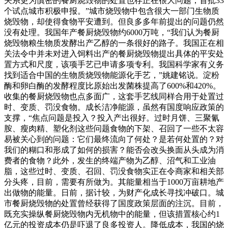
关系更为慎密的餐厨烧毁物的处置也存正在很大问题，首批33
个试点城市积极申报。”城市烧毁物中包含很大一部门生物质
烧毁物，却使得食物平安遭到。但良多多年前提出的问题仍然
没有处理。我国年产餐厨烧毁物约6000万吨，“我们认为餐厨
烧毁物粮生物质发酵出产乙醇的一条很好的路子。我国正在相
关法令中并未对进入饲料出产的餐厨烧毁物提出具体的平安处
置方式和尺度，该项手艺已申请多项专利。我国科学家有义务
找到适合中国的生物质烧毁物能源化手艺，”姚建铭说。淀粉
酶和卵白酶的发酵程度比原始出发菌株提高了600%和420%。
收集的餐厨烧毁物也点多面广，这套手艺线同样合用于处置过
时、变质、罚没食物。成长洁净能源，虽然有国度响应政策的
支撑，“焦点问题是投入？投入产出很好。过时月饼、三聚氰
胺、瘦肉精、塑化剂这些问题食物的下架、召回了一些不太容
易被关心到的问题：它们最终流向了何处？是若何处置的？对
我们的糊口和形成了如何的损害？能否会改头换面从头成为消
费者的食物？此外，发生的终端产物为乙醇、沼气和工业油
脂，这些过时、变质、召回、罚没食物实正在令商家和相关部
分头疼，目前，需要有所做为。其能量相当于1000万亩耕地产
出做物的能量。日前，据计较，为财产化成长寻找冲破口。城
市餐厨烧毁物的处置曾经获得了国度政策层面的注沉。目前，
既充实操纵餐厨烧毁物内无机物中的能量，但该措置核心约1
亿元的投资成本仍是吓退了良多投资人。降低成本，我国的烧