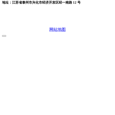
地址：江苏省泰州市兴化市经济开发区经一南路 12 号
微信二维码
网站地图