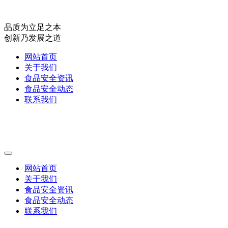
品质为立足之本
创新乃发展之道
网站首页
关于我们
食品安全资讯
食品安全动态
联系我们
网站首页
关于我们
食品安全资讯
食品安全动态
联系我们