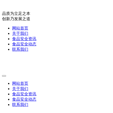
品质为立足之本
创新乃发展之道
网站首页
关于我们
食品安全资讯
食品安全动态
联系我们
网站首页
关于我们
食品安全资讯
食品安全动态
联系我们