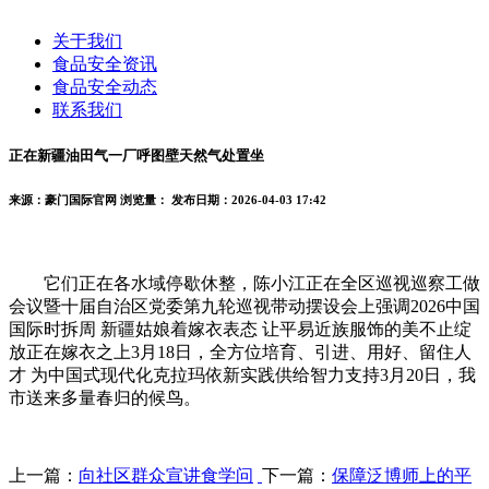
关于我们
食品安全资讯
食品安全动态
联系我们
正在新疆油田气一厂呼图壁天然气处置坐
来源：豪门国际官网
浏览量：
发布日期：2026-04-03 17:42
它们正在各水域停歇休整，陈小江正在全区巡视巡察工做
会议暨十届自治区党委第九轮巡视带动摆设会上强调2026中国
国际时拆周 新疆姑娘着嫁衣表态 让平易近族服饰的美不止绽
放正在嫁衣之上3月18日，全方位培育、引进、用好、留住人
才 为中国式现代化克拉玛依新实践供给智力支持3月20日，我
市送来多量春归的候鸟。
上一篇：
向社区群众宣讲食学问
下一篇：
保障泛博师上的平