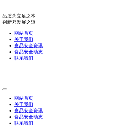
品质为立足之本
创新乃发展之道
网站首页
关于我们
食品安全资讯
食品安全动态
联系我们
网站首页
关于我们
食品安全资讯
食品安全动态
联系我们