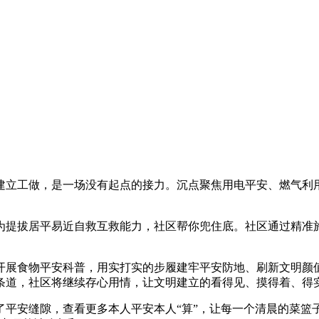
立工做，是一场没有起点的接力。沉点聚焦用电平安、燃气利用
拔居平易近自救互救能力，社区帮你兜住底。社区通过精准施
食物平安科普，用实打实的步履建牢平安防地、刷新文明颜值
条道，社区将继续存心用情，让文明建立的看得见、摸得着、得
安缝隙，查看更多本人平安本人“算”，让每一个清晨的菜篮