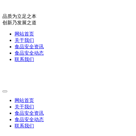
品质为立足之本
创新乃发展之道
网站首页
关于我们
食品安全资讯
食品安全动态
联系我们
网站首页
关于我们
食品安全资讯
食品安全动态
联系我们