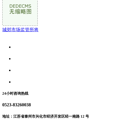
城郊市场监管所将
关于我们
食品安全资讯
食品安全动态
联系我们
24小时咨询热线
0523-83260038
地址：江苏省泰州市兴化市经济开发区经一南路 12 号