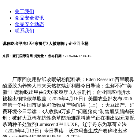
关于我们
食品安全资讯
食品安全动态
联系我们
谎称吃出甲由5天6家餐厅3人被刑拘；企业回应桶
来源：豪门国际官网
浏览量：
发布日期：2026-04-17 04:16
厂家回使用贴纸改暖锅粉配料表；Eden Research百里喷鼻
酚凝胶为养蜂人带来天然抗螨新利器今日导读：生鲜不许“美
颜”！谎称吃出甲由5天6家餐厅 3人被刑拘；企业回应桶拆水
被检出铜绿假单胞菌（2026年4月16日）美国农业部发布2026
年第一份中国市场油籽做物及产物演讲（上）：大豆出产、消
费环境今日导读：3人收购4万多斤“问题猪肉”制售腊肠腊肉获
刑；破解大豆棉花抗性杂草防治难题科迪华正在推出四元复配
杀菌种子处置剂Lumiscend™ LUXE。辽宁丹东为草莓立法
（2026年4月13日）今日导读：沃尔玛当生成产卷碎吃出冰