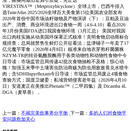
渣；曲播间做旧老酒引质疑，先正达
VIRESTINA™（Metproxybicyclone）全球上市，巴西牛排入
选TasteAtlas 2025/2026全球百大美食第15位美国农业部发布
2026年首份中国市场油籽做物及产物演讲（下）：豆粕及豆油
出产、消费、商业环境进出口食物一周（4.6-4.10）看点2026
年3月份美国FDA进口我国食物环境（3月汇总） 美国对我国
出口肉桂实施从动美国环保署正式核准！克明食物启动商标合
规排查；总局就禁售生鲜灯公开征看法；盐津铺子一年卖了17
亿元魔芋零食（2026年4月8日）核准来自地衣芽孢杆菌菌株
NZYM-TR的转谷氨酰胺酶用于各类动物性和动物性食物中今
日导读：市场监管总局传递42批次食物抽检不及格；惊心动
魄！加强玉米季中土壤害虫防治商贩为防虫用敌敌畏兑水喷牛
肉；含SDHIInpyrfluxam今日导读：市场监管总局废止4项食物
查验方式；国度卫健委：私域营销侵害老年益（2026年4月10
日）安道麦正在美推出Phenatic™（二甲四氯）及 Dicamba 4L
DGA（麦草畏），
上一篇：
不竭完美炊事养分平衡
下一篇：
多的人们对食物平
安问题愈加关心