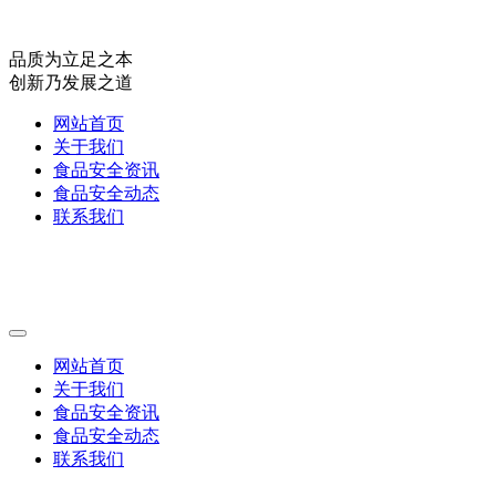
品质为立足之本
创新乃发展之道
网站首页
关于我们
食品安全资讯
食品安全动态
联系我们
网站首页
关于我们
食品安全资讯
食品安全动态
联系我们