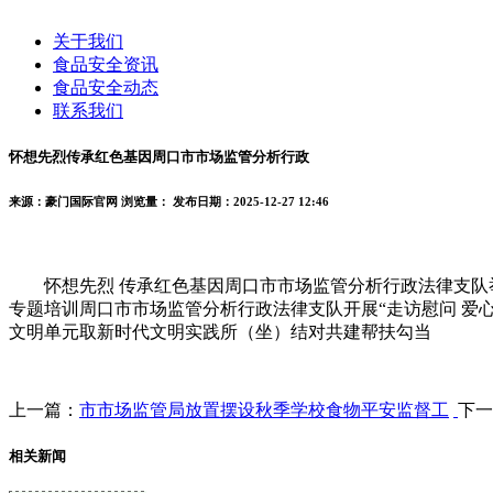
关于我们
食品安全资讯
食品安全动态
联系我们
怀想先烈传承红色基因周口市市场监管分析行政
来源：豪门国际官网
浏览量：
发布日期：2025-12-27 12:46
怀想先烈 传承红色基因周口市市场监管分析行政法律支队举行
专题培训周口市市场监管分析行政法律支队开展“走访慰问 爱心
文明单元取新时代文明实践所（坐）结对共建帮扶勾当
上一篇：
市市场监管局放置摆设秋季学校食物平安监督工
下一
相关新闻