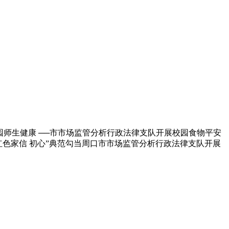
园师生健康 ──市市场监管分析行政法律支队开展校园食物平安
红色家信 初心”典范勾当周口市市场监管分析行政法律支队开展