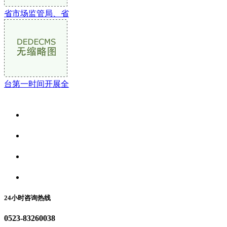
省市场监管局、省
台第一时间开展全
关于我们
食品安全资讯
食品安全动态
联系我们
24小时咨询热线
0523-83260038