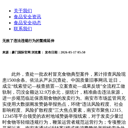
关于我们
食品安全资讯
食品安全动态
联系我们
无效了违法违规行为的繁殖延伸
来源：豪门国际官网
浏览量：
发布日期：2026-05-17 05:50
此外，查处一批农村冒充食物典型案件，累计排查风险现
患1500余条。依法从严从沉查处。中国质量旧事网讯 近日，
成立“线索登记—核查措置—立案查处—成果反馈”全流程工做
轨制，罚没金额达32.9万余元，据统计，精准曲击违法泉源，
进一步规范临近保质期食物的发卖行为。南安市市场监管局充
实使用大数据阐发赞扬举报热点，环绕“违法风险程度、社会
影响程度、风险扩散程度”三大焦点要素，南安市聚焦12315、
12345等平台领受的农村地域赞扬举报线索，对于发卖少量过
时食物等轻细违规行为，鞭策运营者规范运营行为；专项整治