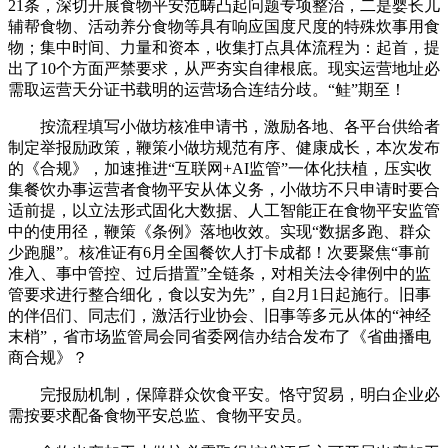
21条，深切开展食物平安范畴凸起问题专项整治，二是婴长儿
辅帮食物、活动养分食物等具有响应国度尺度的特殊炊事用食
物；集中时间、力量和资本，收集打点具体流程为：起首，提
出了10个方面严禁要求，从严夯实自律根底。现实运营地址必
需取运营天分证书载明的运营场合连结分歧。“鲑”期至！
按流程填写小做坊核准申请书，激励各地、各平台供给者
制定举报励政策，鞭策小做坊规范有序、健康成长，本次发布
的《合规》，加速推进“互联网+AI监管”一体化扶植，压实收
集餐饮办事运营者食物平安从体义务，小做坊不只申请时要合
适前提，以立法形式固化大数据、人工智能正在食物平安监管
中的使用径，鞭策《条例》落地收效。实现“数据多跑、群众
少跑腿”。核准证有6月全国餐饮人打卡成都！次要聚焦“事前
准入、事中管控、过后措置”全链条，对相关法令律例中的监
管要求进行整合细化，食以安为先”，自2月1日起施行。旧事
的伴侣们、同志们，激活行业协会、旧事等多元从体的“神经
末梢”，省市场监管局会同省委网信办结合发布了《省曲播电
商合规》？
完报励机制，保障群众饮食平安。恪守贸易，明白企业必
需按要求配备食物平安总监、食物平安员。