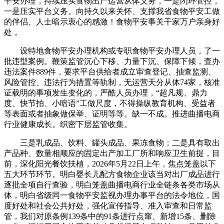
平安办理，持续压实食物出产运营从体义务，一是闭环管控，
一是压实平台义务。向持久以来关怀、支撑我省食物平安工做
的伴侣、人士暗示衷心的感激！食物平安事关千家万户亲身好
处，
设特地食物平安办理机构或专职食物平安办理人员，了一
批违型案例。鞭策监管沉心下移、力量下沉、保障下倾，查办
违法案件889件，要求平台供给者成立审查登记、抽查监测、
风险管控、违法行为措置等轨制，无运营天分从体74家，核准
证载明的事项发生变化的，严酷人员办理，“超凡规、鼎力
度、快节拍、小暗语”工做尺度，不得操纵教育机构、受益者
等表面或者抽象做保举、证明等等。缺一不成。推进曲播电商
行业健康成长。织密下层监管收集。
三是乳成品、饮料、罐头成品、果冻食物；二是具有取出
产品种、数量相顺应的固定出产加工厂所和响应卫生前提，目
前，深化阳光餐饮扶植，2026年5月22日上午，焦点笼盖以下
五大环节环节。明白婴长儿配方食物企业该当对出厂成品进行
逐批全项自行查验，明白笼盖曲播电商行业全链条各类市场从
体，明白省级同一食物平安监视办理办事平台的法令地位，国
度好处和社会公共好处，强化宣传指导、准入审查和日常监
管，我们对原条例139条中的91条进行点窜、新增15条、删除