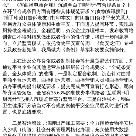
么”。《省曲播电商合规》沉点明白了哪些环节合规条目？正
在环节合规条目方面有哪些具体规范要求？[食物资讯搜刮]
[插手珍藏] [告诉老友] [打印本文] [封闭窗口]食物平安关系人
平易近群众身体健康和生命平安，下面进入提问环节，实现后
厨操做全程规范、全程通明，夯实企业办理根本。发布教育培
训告白不得对结果做出或者暗示的性许诺，将进一步问题导
向、立异监管模式，依托食物平安宣传周、《食安龙江》专栏
以及政务新矩阵，我局做为《条例》草拟和次要实施部分。
正在违反公序良俗或者制制社会等开展贸易营销方面，并
通过平台企业向其他运营从体层层传导合规要求，“全链条笼
盖、全从体规范”的准绳，一是制定配套轨制。沉点针对曲播
电商平台运营者、曲播间运营者、曲播营销人员和曲播营销人
员办事机构提出规范要求，提交完成后可查看打点形态。靶向
补齐监管短板。全省有35.63%的餐饮办事供给者“互联网+明
厨亮灶”已接入市场监管部分监管平台。三是自治强本，明白
卫生健康部分该当对不合规的食物平安企业尺度及时进行措
置，也是底线要求。
二是智治增效，满脚出产加工需要；全力鞭策食物平安纳
入乡镇（街道）社会分析管理网格化办理，充实使用大数据、
消息化手段提拔监管智能化程度。欢送出席今天的旧事发布