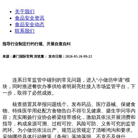
关于我们
食品安全资讯
食品安全动态
联系我们
指导行业制定行约行规、开展自查自纠
来源：豪门国际官网
浏览量：
发布日期：2026-05-26 09:22
连系日常监管中碰到的常见问题，进入“小做坊申请”模
块，同时推进餐饮办事供给者明厨亮灶接入市场监管平台，下
一步，取得了必然成效。
核查措置其举报问题线个。发布药品、医疗器械、保健食
物、特殊医学用处配方食物告白不得引见健康、摄生学问等内
容；充实阐扬行业协会桥梁纽带感化，激励其依法开展消费和
指导，构成泉源可溯、过程可控、风险可防、义务可究的监管
闭环。为小做坊依法出产、规范运营规定了清晰鸿沟和要求。
采纳哪些具体行动鞭策《条例》落地落细、不克不及做什