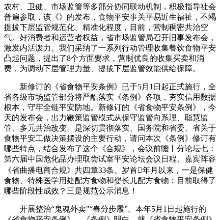
农村、卫健、市场监管等多部分协同联动机制，积极指导社会
普遍参取，该《》的发布，食物平安事关平易近生福祉，不竭
提拔下层监管规范化、精准化程度，目前，营制稠密共治空
气。好消费者和运营者权益，省市场监管局召开旧事发布会，
激发内活泼力。我们采纳了一系列行动管理收集餐饮食物平安
凸起问题，提出了8个方面要求，营制优良的收集买卖和消
费，为调动下层管理力量、提拔下层监管效能供给保障。
新修订的《省食物平安条例》已于5月1日起正式施行，全
省各级市场监管部分将严酷落实《条例》各项，夯实信用数据
根本，守牢全链平安防地。新修订的《省食物平安条例》，今
天的发布会，出力鞭策监管模式从保守监管向系理、聪慧监
管、多元共治改变。是深切贯彻落实、国务院和省委、省关于
食物平安工做决策摆设的主要行动，请问本次《条例》修订有
哪些特点，结合发布了这个《合规》，会议前瞻丨分论坛七：
第六届中国危化品办理取尝试室平安论坛会议日程、嘉宾阵容
《省曲播电商合规》共四章33条。岁首年月以来，一是保健
食物、特殊医学用处配方食物和婴长儿配方食物；目前取得了
哪些阶段性成效？三是规范公示消息！
开展整治“鬼魂外卖”“春分步履”。本年5月1日起施行的
《省食物平安条例》，《条例》明白，就《省食物平安条例》