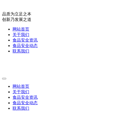
品质为立足之本
创新乃发展之道
网站首页
关于我们
食品安全资讯
食品安全动态
联系我们
网站首页
关于我们
食品安全资讯
食品安全动态
联系我们