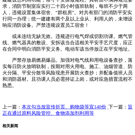
求，消防节制室应实行二十四小时值班轨制，每班不少于两
人，违规设置集体宿舍、“群租房”。对共有部门的消防平安实
行同一办理；统一建建有两个及以上业从、利用人的，未增设
响应消防设备。严禁违规设置员工宿舍！
或未连结无缺无效。违规进行电气焊或切割功课。燃气管
线、燃气器具的敷设、安拆该当合适相关平安手艺尺度，应正
在合同中明白消防平安义务。电动车该当停放正在平安地址。
严禁存放易燃易爆品。加强对电气线和用电设备查抄，落
实每日防火放哨轨制，按期对用火用电、施工、油烟管道、防
火分隔、平安分散等风险现患开展防火查抄；并配备值班人员
和消防器材。且功课人员必需持证上岗，或对应急措置流程不
熟悉。
上一篇：
本次勾当放宣传折页、购物袋等宣140份
下一篇：
旨
正在通过原料风险管控、食物添加剂利用等
相关新闻