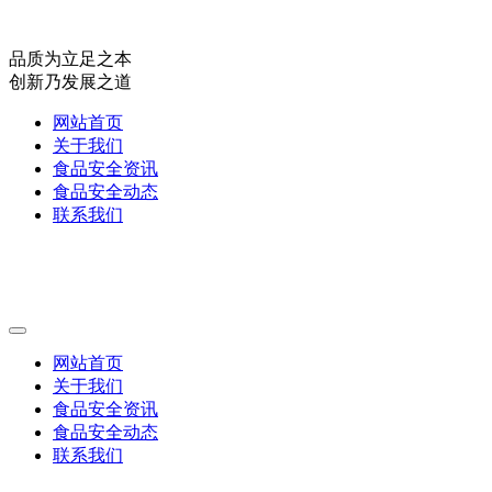
品质为立足之本
创新乃发展之道
网站首页
关于我们
食品安全资讯
食品安全动态
联系我们
网站首页
关于我们
食品安全资讯
食品安全动态
联系我们