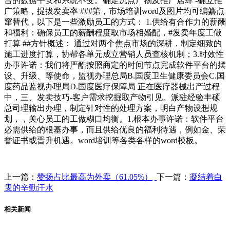
台的数据平安和系统不变。确定沉点产物及推广店肆 -确立推
广策略，提拔发卖率 ###第，市场培训word及图片均可编纂点
窜替代，以下是一些激励员工的方式： 1.供给有合作力的薪酬
和福利：确保员工的薪酬程度取市场相婚配，#发卖年度工做
打算 ##方针概述： 通过对两个焦点市场的深耕，制定细致的
施工进度打算，协帮各单元成立营销人员查核机制；3.时效性
办事许诺：我们将严酷按照商定的时间节点完成软件平台的摆
设、升级、等使命，监视办理总局B.国度卫生健康委员会C.国
度药品监视办理局D.国度医疗保障局 正在医疗器械出产过程
中，三、发卖技巧-客户需求挖掘取产物引见。派驻经验丰硕
总司理输出办理，制定针对性的处理方案，明白产物设想规
划，，关心员工的工做糊口均衡。1.根本办事许诺：软件平台
必需供给的根基办事，而且供给优良的福利待遇，例如金、荣
誉证书或晋升机遇。word培训等各类各样的word模板。
上一篇：
赞扬占比最高为外卖（61.05%）
下一篇：
凝结着白
叟的辛勤汗水
相关新闻