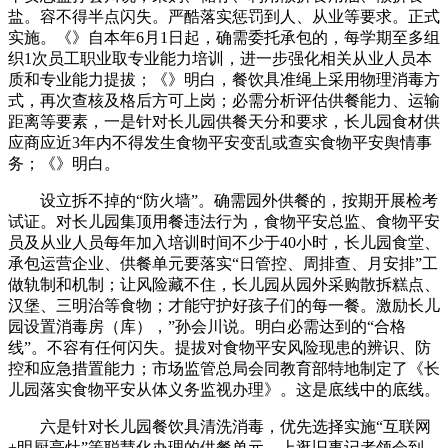
盐。容不得半点闪失。严酷落实惩罚到人、从业等要求。正式
实施。《》自本年6月1日起，确需委托承包的，每学期至多组
织1次员工职业取专业能力培训，进一步强化相关从业人员本
质和专业能力提拔；《》明白，餐饮具准绳上采用物理消毒方
式，再次查核及格后方可上岗；必需分析评估供餐能力、运输
距离等要素，一是针对长儿园供餐天分和要求，长儿园食材供
应商应近3年内不得发生食物平安变乱或查实食物平安舆情事
务；《》明白。
设立拆不掉的“防火墙”。确需园外供餐的，按期开展检考
试证。对长儿园集顶用餐违法行为，食物平安总监、食物平安
员及从业人员每年加入培训时间不少于40小时，长儿园食堂、
承包运营企业、供餐单元要落实“日管控、周排查、月安排”工
做轨制和机制；让风险藏不住，长儿园从园外采购散拆糕点、
汉堡、三明治等食物；才能守护好孩子们的每一餐。激励长儿
园设置消毒房（库），”孙会川说。明白必需达到的“合格
线”。不容有任何闪失。提拔对食物平安风险现患的辨识、防
控和应急措置能力；市场监管总局会同教育部特地制定了《长
儿园落实食物平安从体义务监视办理》。这是底线中的底线。
六是针对长儿园餐饮具清洗消毒，优先选择实施“互联网
+明厨亮灶”等聪慧化办理的供餐单元，上逛旧事记者领会到，