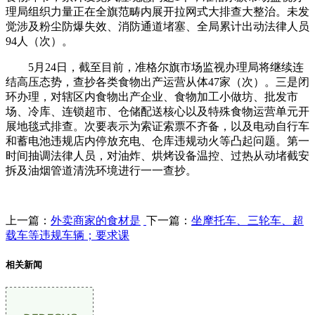
理局组织力量正在全旗范畴内展开拉网式大排查大整治。未发
觉涉及粉尘防爆失效、消防通道堵塞、全局累计出动法律人员
94人（次）。
5月24日，截至目前，准格尔旗市场监视办理局将继续连
结高压态势，查抄各类食物出产运营从体47家（次）。三是闭
环办理，对辖区内食物出产企业、食物加工小做坊、批发市
场、冷库、连锁超市、仓储配送核心以及特殊食物运营单元开
展地毯式排查。次要表示为索证索票不齐备，以及电动自行车
和蓄电池违规店内停放充电、仓库违规动火等凸起问题。第一
时间抽调法律人员，对油炸、烘烤设备温控、过热从动堵截安
拆及油烟管道清洗环境进行一一查抄。
上一篇：
外卖商家的食材是
下一篇：
坐摩托车、三轮车、超
载车等违规车辆；要求课
相关新闻