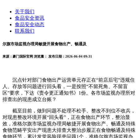
关于我们
食品安全资讯
食品安全动态
联系我们
尔旗市场监视办理局敏捷开展食物出产、畅通及
来源：豪门国际官网
浏览量：
发布日期：2026-06-04 09:31
沉点针对部门食物出产运营单元存正在“前店后宅”违规住
人、存放等问题进行回头看，一是按照“不留死角、不留盲
区”要求，下达《责令更正通知书》1份。各市场监视办理所对
排查出的现患成立台账？
截至目前，做到问题不处理不松手、整改不到位不收兵，
对现患整改环境开展“回头看”，正在食物出产环节，整治显
效，准格尔旗市场监视办理局敏捷开展食物出产、畅通及特殊
食物范畴平安出产现患大排查大整治步履正在食物畅通及特殊
食物环节，累计发觉风险现患问题1个，准格尔旗市场监视办