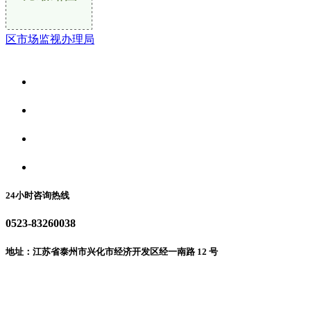
区市场监视办理局
关于我们
食品安全资讯
食品安全动态
联系我们
24小时咨询热线
0523-83260038
地址：江苏省泰州市兴化市经济开发区经一南路 12 号
微信二维码