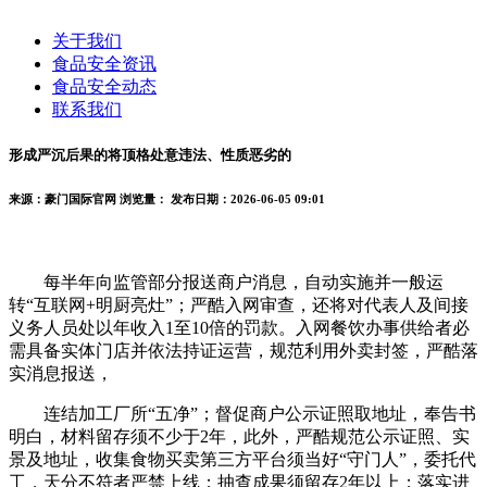
关于我们
食品安全资讯
食品安全动态
联系我们
形成严沉后果的将顶格处意违法、性质恶劣的
来源：豪门国际官网
浏览量：
发布日期：2026-06-05 09:01
每半年向监管部分报送商户消息，自动实施并一般运
转“互联网+明厨亮灶”；严酷入网审查，还将对代表人及间接
义务人员处以年收入1至10倍的罚款。入网餐饮办事供给者必
需具备实体门店并依法持证运营，规范利用外卖封签，严酷落
实消息报送，
连结加工厂所“五净”；督促商户公示证照取地址，奉告书
明白，材料留存须不少于2年，此外，严酷规范公示证照、实
景及地址，收集食物买卖第三方平台须当好“守门人”，委托代
工，天分不符者严禁上线；抽查成果须留存2年以上；落实进