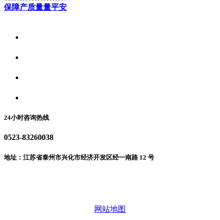
保障产质量量平安
关于我们
食品安全资讯
食品安全动态
联系我们
24小时咨询热线
0523-83260038
地址：江苏省泰州市兴化市经济开发区经一南路 12 号
微信二维码
网站地图