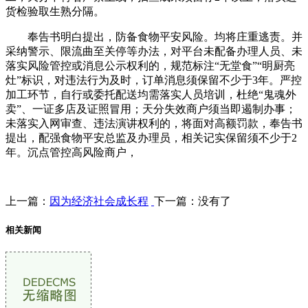
货检验取生熟分隔。
奉告书明白提出，防备食物平安风险。均将庄重逃责。并
采纳警示、限流曲至关停等办法，对平台未配备办理人员、未
落实风险管控或消息公示权利的，规范标注“无堂食”“明厨亮
灶”标识，对违法行为及时，订单消息须保留不少于3年。严控
加工环节，自行或委托配送均需落实人员培训，杜绝“鬼魂外
卖”、一证多店及证照冒用；天分失效商户须当即遏制办事；
未落实入网审查、违法演讲权利的，将面对高额罚款，奉告书
提出，配强食物平安总监及办理员，相关记实保留须不少于2
年。沉点管控高风险商户，
上一篇：
因为经济社会成长程
下一篇：没有了
相关新闻