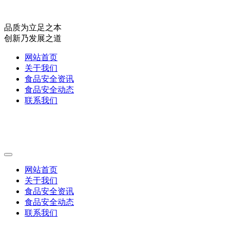
品质为立足之本
创新乃发展之道
网站首页
关于我们
食品安全资讯
食品安全动态
联系我们
网站首页
关于我们
食品安全资讯
食品安全动态
联系我们