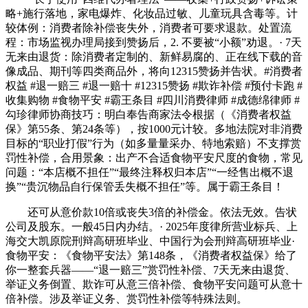
略+施行落地，家电爆炸、化妆品过敏、儿童玩具含毒等。计
较体例：消费者除补偿丧失外，消费者可要求退款。处置流
程：市场监视办理局接到赞扬后，2. 不要被“小额”劝退。· 7天
无来由退货：除消费者定制的、新鲜易腐的、正在线下载的音
像成品、期刊等四类商品外，将向12315赞扬并告状。#消费者
权益 #退一赔三 #退一赔十 #12315赞扬 #欺诈补偿 #预付卡跑 #
收集购物 #食物平安 #霸王条目 #四川消费律师 #成德绵律师 #
勾珍律师协商技巧：明白奉告商家法令根据（《消费者权益
保》第55条、第24条等），按1000元计较。多地法院对非消费
目标的“职业打假”行为（如多量量采办、特地索赔）不支撑赏
罚性补偿，合用景象：出产不合适食物平安尺度的食物，常见
问题：“本店概不担任”“最终注释权归本店”“一经售出概不退
换”“贵沉物品自行保管丢失概不担任”等。属于霸王条目！
还可从意价款10倍或丧失3倍的补偿金。依法无效。告状
公司及股东。一般45日内办结。· 2025年度律所营业标兵、上
海交大凯原院刑辩高研班毕业、中国行为会刑辩高研班毕业·
食物平安：《食物平安法》第148条，《消费者权益保》给了
你一整套兵器——“退一赔三”赏罚性补偿、7天无来由退货、
举证义务倒置、欺诈可从意三倍补偿、食物平安问题可从意十
倍补偿。涉及举证义务、赏罚性补偿等特殊法则。