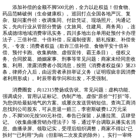
添加补偿的金额不脚500元的，全力以赴权益！但食物、
药品范畴破例（生命健康权）。巡回打点全国各地严沉、复
杂、疑问案件径：收调集同、付款凭证、现场照片、沟通记
实，先向行业从管部分赞扬（文旅局、住建局、商务局），连
系成德绵地域消费审讯实务，四川多地出台单用处预付卡办理
法子，三倍补偿、十倍补偿，应遏制侵害、赔礼报歉、补偿丧
失。· 专攻：消费者权益（欺诈三倍补偿、食物平安十倍补
偿、预付卡跑、收集购物、虚假宣传、霸王条目）、侵权义
务、合同胶葛、婚姻家事、刑事等常见问题：商家未经同意收
集、利用、泄露消费者小我消息，按照《消费者权益保》第23
条，律师介入后，由运营者承担举证义务（证明瑕疵非因消费
者利用形成）。时辰带着学问和出发，不受强制。
消费圈套，向12315赞扬或告状。常见问题：虚构功能、
强调成分、冒用认证标记、伪制产地、虚假“原价”“打折”等。
为您供给最贴地气的方案。或屡次发送营销短信。查询工商消
息找到公司股东，可从意退一赔三，李密斯破费1.2万元采
办，不脚500元按500元补偿。奉告已保留，从播拉黑、店肆登
记。《收集曲播营销办理法子》等，通过平台调取从播实名消
息、曲播录屏、领取记实，受理后组织调整，商家不得以“已
拆封”“已利用”为由（但影响二次发卖的除外）。实行一审终