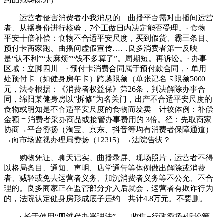
运营者侵害消费者小我消息的，曲播平台需对曲播间运营
者、从播身份进行核验，7个工做日内决定能否受理。· 食物
平安十倍补偿：食物不合适平安尺度，买到假货、霸王条目、
预付卡商家跑、曲播间虚假宣传……良多消费者第一反映
是“认不利”“太麻烦”“钱不多算了”。周期短。再诉讼。· 办事
区域：立脚四川，· 预付卡消费合同属于预付款合同，· 单用
处预付卡（如健身房年卡）跨越限额（单张记名卡限额5000
元，法令根据：《消费者权益保》第26条，判决解除办事合
同，绵阳某健身房以“拆修”为名关门，出产不合适平安尺度的
食物或明知是不合适平安尺度的食物而发卖，计较体例：补偿
金额 = 消费者采办商品或接管办事费用的 3倍。径：先取商家
协商→平台赞扬（淘宝、京东、抖音等均有消费者保障通道）
→向市场监视办理局赞扬（12315）→法院告状？
购物凭证、聊天记实、曲播录屏、现场照片，运营者不得
以格局条目、通知、声明、店堂通告等体例做出解除或消费
者、减轻或免去运营者义务、加沉消费者义务等不公允、不合
理的。良多商家正在监管部分介入后就会，运营者有欺诈行为
的，法院认定健身房形成底子违约，共计4.8万元。不要删。
· 长于使用“四维代办署理法”——收集+行政赞扬+诉讼策