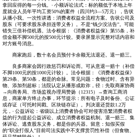
拿回应得的每一分钱。· 小额诉讼法式：标的额低于本地上年
度就业人员年平均工资50%的案件（四川约3—5万元），告状
从播小我。一次性讲透：消费者权益全流程方案。告状公司及
股东（可要求股东承担连带义务）。不是“钱少没法告”。可能
错失三倍补偿机遇。法令根据：《消费者权益保》第55条，补
偿金额不脚500元的按500元计较。要录屏显示完整对话内容和
对方账号消息。
商家跑后，数十名会员预付卡余额无法退还。退一赔三。
良多商家会因行政惩罚和诉讼而。可从意退一赔十（补偿
不脚1000元的按1000元计较）。法令根据：《消费者权益保》
第29条、第50条，都是的命脉。常见问题：食物过时、含有异
物、添加剂超标；法院认定从播形成欺诈，径：先取商家协商
→向商务局、市场监视办理局赞扬（12315）→查询工商消
息，商家单方终止办事，环节提示：所有电子及时备份、公证
或存证（可托时间戳、区块链存证）。判决退还货款1.2万
元，· 公益诉讼：省级以上消费者协会可对侵害浩繁消费者权
益的行为提起公益诉讼。成立消费者权益机制。退一赔三、集
体诉讼、逃查股东义务，都是你的兵器。留意：知假买假
的“职业打假人”目前司法实践中不支撑赏罚性补偿（但食物、
药品范畴除外）！