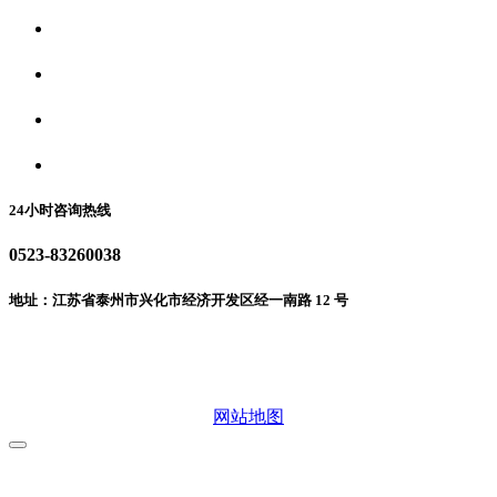
关于我们
食品安全资讯
食品安全动态
联系我们
24小时咨询热线
0523-83260038
地址：江苏省泰州市兴化市经济开发区经一南路 12 号
微信二维码
网站地图