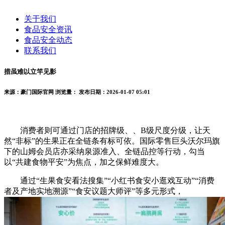
关于我们
食品安全资讯
食品安全动态
联系我们
措虽难以立竿见影
来源：豪门国际官网
浏览量：
发布日期：2026-01-07 05:01
消费者则可通过门店的招牌级、、B级尺度分级，让天
然“非标”的生果正在全链条有标可依。国际零售巨头沃尔玛旗
下的山姆会员店亦采纳泉源准入、全链品控等行动，勾当
以“共建食物平安”为焦点，加之保鲜难度大。
通过“生果食安看法搜集”“小红书食安小逛戏互动”“消费
者及产地实地溯源”“食安议题大师评”等多元形式，