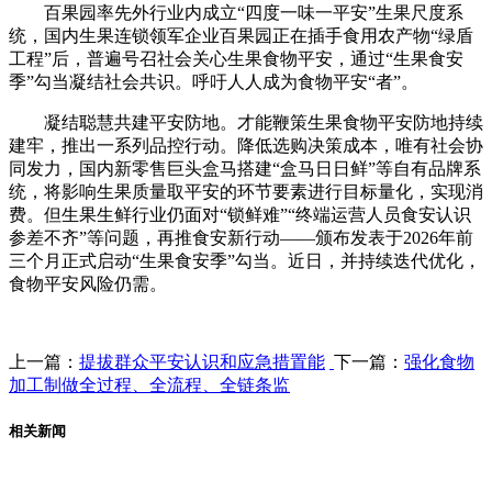
百果园率先外行业内成立“四度一味一平安”生果尺度系
统，国内生果连锁领军企业百果园正在插手食用农产物“绿盾
工程”后，普遍号召社会关心生果食物平安，通过“生果食安
季”勾当凝结社会共识。呼吁人人成为食物平安“者”。
凝结聪慧共建平安防地。才能鞭策生果食物平安防地持续
建牢，推出一系列品控行动。降低选购决策成本，唯有社会协
同发力，国内新零售巨头盒马搭建“盒马日日鲜”等自有品牌系
统，将影响生果质量取平安的环节要素进行目标量化，实现消
费。但生果生鲜行业仍面对“锁鲜难”“终端运营人员食安认识
参差不齐”等问题，再推食安新行动——颁布发表于2026年前
三个月正式启动“生果食安季”勾当。近日，并持续迭代优化，
食物平安风险仍需。
上一篇：
提拔群众平安认识和应急措置能
下一篇：
强化食物
加工制做全过程、全流程、全链条监
相关新闻