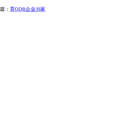
篇：
育ODR企业39家