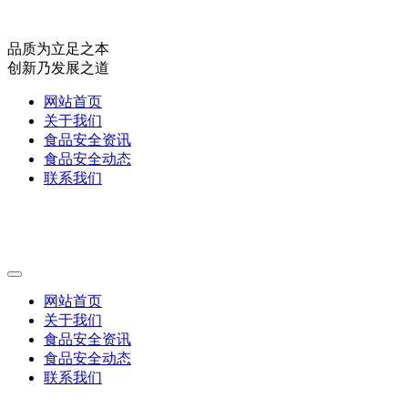
品质为立足之本
创新乃发展之道
网站首页
关于我们
食品安全资讯
食品安全动态
联系我们
网站首页
关于我们
食品安全资讯
食品安全动态
联系我们