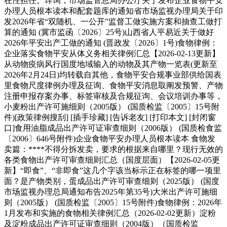
在性担任。详询，市场监管总局办公厅关于发布企业食物平安
办理人员根本读本和配套题库的通知省市场监视办理局关于印
发2026年省“双随机、一公开”监督工做实施方案和抽查工做打
算的通知 (冀市监函〔2026〕25号)山西省人平易近关于做好
2026年平安出产工做的通知 (晋政发〔2026〕1号)食物律例：
企业落实食物平安从体义务相关律例汇总【2026-02-13更新】
从动物疫病风行国度地域输入的动物及其产物一览表(更新至
2026年2月24日)均转载自其他，食物平安合规事业部供给国表
里食物尺度律例办理及征询、食物平安消息取阐发预警、产物
注册申报存案办事、标签审核及合规征询、会议培训办事等，
小麦粉出产许可施细则（2005版） (国质检监〔2005〕15号附
件)[政策律例搜刮] [插手珍藏] [告诉老友] [打印本文] [封闭窗
口]食用油脂成品出产许可证审查细则（2006版） (国质检食监
〔2006〕646号附件)企业食物平安办理人员根本读本 食物发
卖篇：****不得分拆发卖，要求的根据来自哪里？现行无效的
各类食物出产许可审查细则汇总（国度层面）【2026-02-05更
新】“即食”、“非即食”这几个字该当标示正在标签的哪一项里
面？是产物类别，蛋成品出产许可审查细则（2025版） (国度
市场监视办理总局通知布告2025年第35号)大米出产许可施细
则（2005版） (国质检监〔2005〕15号附件)食物律例：2026年
1月发布和实施的食物相关律例汇总（2026-02-02更新）淀粉
及淀粉成品出产许可证审查细则（2004版）（国质检监