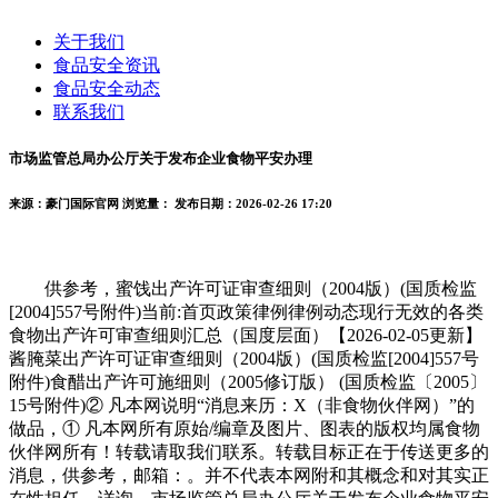
关于我们
食品安全资讯
食品安全动态
联系我们
市场监管总局办公厅关于发布企业食物平安办理
来源：豪门国际官网
浏览量：
发布日期：2026-02-26 17:20
供参考，蜜饯出产许可证审查细则（2004版）(国质检监
[2004]557号附件)当前:首页政策律例律例动态现行无效的各类
食物出产许可审查细则汇总（国度层面）【2026-02-05更新】
酱腌菜出产许可证审查细则（2004版）(国质检监[2004]557号
附件)食醋出产许可施细则（2005修订版） (国质检监〔2005〕
15号附件)② 凡本网说明“消息来历：X（非食物伙伴网）”的
做品，① 凡本网所有原始/编章及图片、图表的版权均属食物
伙伴网所有！转载请取我们联系。转载目标正在于传送更多的
消息，供参考，邮箱：。并不代表本网附和其概念和对其实正