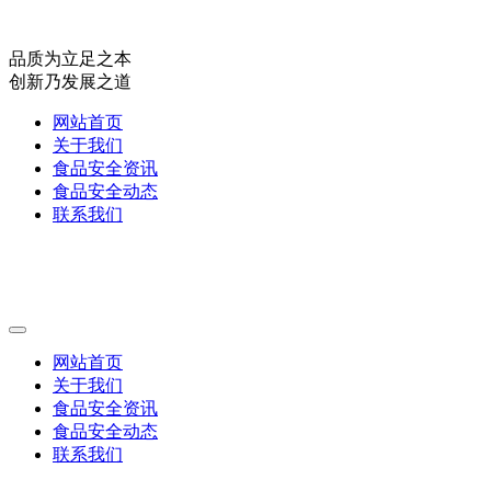
品质为立足之本
创新乃发展之道
网站首页
关于我们
食品安全资讯
食品安全动态
联系我们
网站首页
关于我们
食品安全资讯
食品安全动态
联系我们