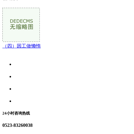
（四）因工做懒惰
关于我们
食品安全资讯
食品安全动态
联系我们
24小时咨询热线
0523-83260038