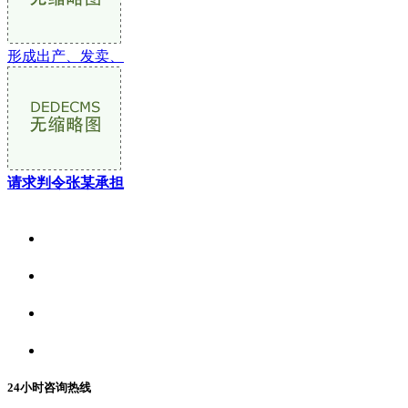
形成出产、发卖、
请求判令张某承担
关于我们
食品安全资讯
食品安全动态
联系我们
24小时咨询热线