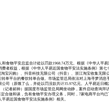
食物平安总监合计处以罚款1968.74万元。根据《中华人平
消费者权益，根据《中华人平易近国食物平安法实施条例》第七
 用经查。现淘宝闪购）、抖音科技无限公司（抖音）、浙江淘宝收集
相关转单平台的餐饮转单合做。市场监管总局依法对上海寻梦消息
公司（原饿了么，并处以罚没款共计35.97亿元。人平易近日
电 （记者郝帅）据国度市场监管总局网坐动静，案件启动查询拜访后
单平台签定合做和谈，负有食物平安办理义务，同时，7家电商平台均
人平易近国食物平安法实施条例》相关。