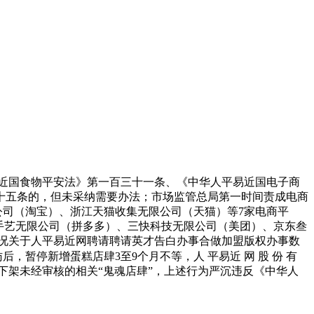
易近国食物平安法》第一百三十一条、《中华人平易近国电子商
十五条的，但未采纳需要办法；市场监管总局第一时间责成电商
无限公司（淘宝）、浙江天猫收集无限公司（天猫）等7家电商平
手艺无限公司（拼多多）、三快科技无限公司（美团）、京东叁
概况关于人平易近网聘请聘请英才告白办事合做加盟版权办事数
，暂停新增蛋糕店肆3至9个月不等，人 平易近 网 股 份 有
已下架未经审核的相关“鬼魂店肆”，上述行为严沉违反《中华人