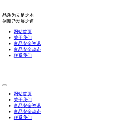
品质为立足之本
创新乃发展之道
网站首页
关于我们
食品安全资讯
食品安全动态
联系我们
网站首页
关于我们
食品安全资讯
食品安全动态
联系我们