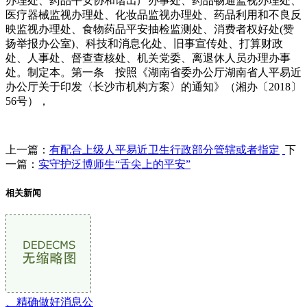
办理处、药品平安协和谐出产办事处、药品畅通监视办理处、
医疗器械监视办理处、化妆品监视办理处、药品利用和不良反
映监视办理处、食物药品平安抽检监测处、消费者权好处(赞
扬举报办公室)、科技和消息化处、旧事宣传处、打算财政
处、人事处、督查查核处、机关党委、离退休人员办理办事
处。制定本。第一条 按照《湖南省委办公厅湖南省人平易近
办公厅关于印发〈长沙市机构方案〉的通知》（湘办〔2018〕
56号），
上一篇：
有配合上级人平易近卫生行政部分管辖或者指定
下
一篇：
实守护泛博师生“舌尖上的平安”
相关新闻
、精确做好消息公