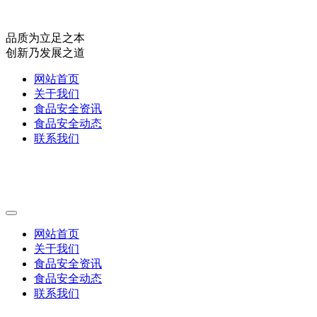
品质为立足之本
创新乃发展之道
网站首页
关于我们
食品安全资讯
食品安全动态
联系我们
网站首页
关于我们
食品安全资讯
食品安全动态
联系我们