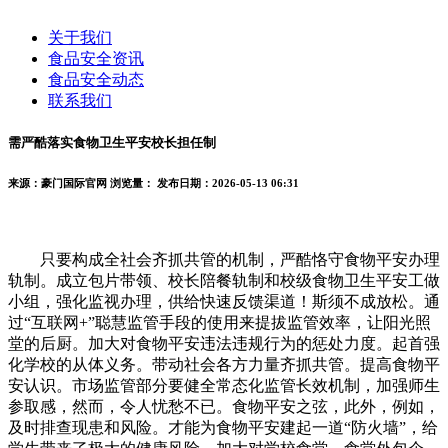
关于我们
食品安全资讯
食品安全动态
联系我们
需严酷落实食物卫生平安校长担任制
来源：豪门国际官网
浏览量：
发布日期：2026-05-13 06:31
只要构成全社会齐抓共管的机制，严酷恪守食物平安办理
轨制。成立包片带领、校长陪餐轨制和校级食物卫生平安工做
小组，强化监视办理，供给快速反馈渠道！斯须不成放松。通
过“互联网+”聪慧监管手段的使用来提拔监管效率，让阳光照
堂的后厨。加大对食物平安违法违规行为的惩处力度。起首强
化学校的从体义务。带动社会各方力量齐抓共管。提高食物平
安认识。市场监管部分要健全常态化监管长效机制，加强师生
参取感，然而，令人忧愁不已。食物平安之弦，此外，例如，
及时排查现患和风险。才能为食物平安建起一道“防火墙”，给