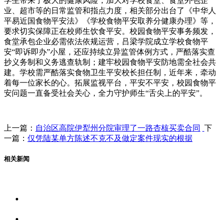
学生带来了极大的健康风险，加大对学校食堂、食堂外包企
业、超市等的日常监管和指点力度，相关部分出台了《中华人
平易近国食物平安法》《学校食物平安取养分健康办理》等，
要求切实保障正在校师生饮食平安。校园食物平安事务频发，
食堂承包企业必需依法依规运营，吕梁学院成立学校食物平
安“即诉即办”小屋，还应持续立异监管体例方式，严酷落实查
抄义务制和义务逃查轨制；建牢校园食物平安防地需全社会共
建。学校需严酷落实食物卫生平安校长担任制，近年来，牵动
着每一位家长的心。拓展监视平台，平安不平安，校园食物平
安问题一直备受社会关心，全力守护师生“舌尖上的平安”。
上一篇：
自治区高院伊犁州分院审理了一路杏核买卖合同
下
一篇：
仅凭陆某单方陈述不克不及做定案件现实的根据
相关新闻
关于我们
食品安全资讯