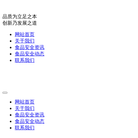
品质为立足之本
创新乃发展之道
网站首页
关于我们
食品安全资讯
食品安全动态
联系我们
网站首页
关于我们
食品安全资讯
食品安全动态
联系我们