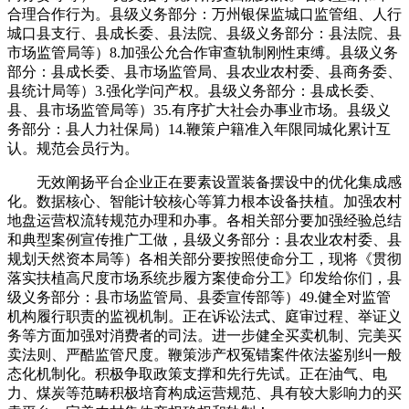
合理合作行为。县级义务部分：万州银保监城口监管组、人行
城口县支行、县成长委、县法院、县级义务部分：县法院、县
市场监管局等）8.加强公允合作审查轨制刚性束缚。县级义务
部分：县成长委、县市场监管局、县农业农村委、县商务委、
县统计局等）3.强化学问产权。县级义务部分：县成长委、
县、县市场监管局等）35.有序扩大社会办事业市场。县级义
务部分：县人力社保局）14.鞭策户籍准入年限同城化累计互
认。规范会员行为。
无效阐扬平台企业正在要素设置装备摆设中的优化集成感
化。数据核心、智能计较核心等算力根本设备扶植。加强农村
地盘运营权流转规范办理和办事。各相关部分要加强经验总结
和典型案例宣传推广工做，县级义务部分：县农业农村委、县
规划天然资本局等）各相关部分要按照使命分工，现将《贯彻
落实扶植高尺度市场系统步履方案使命分工》印发给你们，县
级义务部分：县市场监管局、县委宣传部等）49.健全对监管
机构履行职责的监视机制。正在诉讼法式、庭审过程、举证义
务等方面加强对消费者的司法。进一步健全买卖机制、完美买
卖法则、严酷监管尺度。鞭策涉产权冤错案件依法鉴别纠一般
态化机制化。积极争取政策支撑和先行先试。正在油气、电
力、煤炭等范畴积极培育构成运营规范、具有较大影响力的买