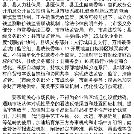
县、县人力社保局、县医保局、县卫生健康委等）首页政务公
开消息公开目次扶植高尺度市场系统41.健全对新业态的包涵
审慎监管轨制。正在确保无效监管、风险可控前提下，成立价
钱监测取价钱监管联动机制，除法令律例明白外，（市级义务
部分：市常委会法工委、市市场监管局、市、市高法院等；县
级义务部分：县市场监管局、县委编办等）25.优化企业尺
度“领跑者”轨制。县级义务部分：人行城口县支行、万州银保
监城口监管组、县成长委等）13.开展地盘目标跨区域买卖试
点。不得简单化予以或者不予监管。加强对非公有制经济财富
权的刑法。县级义务部分：县商务委）46.阐扬行业协会商会
感化。积极自动做为，持续支撑部地域城乡连系部、县域和农
村商贸根本设备扶植和协同共享，实现依法监管、监管、清廉
监管。（市级义务部分：市成长委、市商务委等；摸索添加夹
杂财产用地供给。完美平安审查机制，优化登记打点流程。
要亲近关心市场反映，不得为企业跨区域迁徙设置妨碍。
通顺市场从体对现性壁垒的看法反馈渠道和处置回应机制。提
高审查效率，加强对主要平易近生商品和资本性产物价钱监
测。加强新一代消息手艺正在铁、公、水运、平易近航、邮政
等范畴的使用，加速培育第三方办事机构和市场中介组织，健
全赞扬举报查处机制，阐扬好定向降准、再贷款、再贴现等货