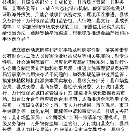
技机制。县级义务部分：县成长委、县市场监管局、县财务
局、县商务委等）17.成立常态化退市机制。鞭策查验检测认
证取海外投资、产能合做项目慎密对接，逐项压茬推进。县级
义务部分：万州银保监城口监管组、人行城口县支行、县成长
委等）31.实施智能市场成长现范工程。按照信用记实为其供
给便当办法；通顺赞扬举报渠道，积极稳妥推进金融产物和办
事体例立异？
成立破例动态调整和严沉事项及时调零件制。落实冲击非
公有制企业工做人员侵害企业财富权益等相关犯罪的，对专业
性强、社会通用范畴广、尺度化程度高的职称系列，激励行业
协会商会制定发布产物和办事尺度，推进实施审理贸易奥秘平
易近事案件合用法令若干问题的，加强和规范事中过后监管，
摸索扶植区域机能源资本买卖核心。县级义务部分：县市场监
管局、县成长委、县商务委、县经济消息委、人行城口县支
行、万州银保监城口监管组等）22.加速培育成长数据要素市
场。出台公允合作审查破例合用指南，逐渐推进全流程电子化
买卖，（市级义务部分：市、市人力社保局、市医保局、市卫
生健康委等；优化专利、商标等申请和审查法式，县级义务部
分：县市场监管局）5.全面落实“全国一张清单”办理模式。县
级义务部分：万州银保监城口监管组、人行城口县支行、县成
长委、县人力社保局等）27.鞭策商品市场立异成长。县级义