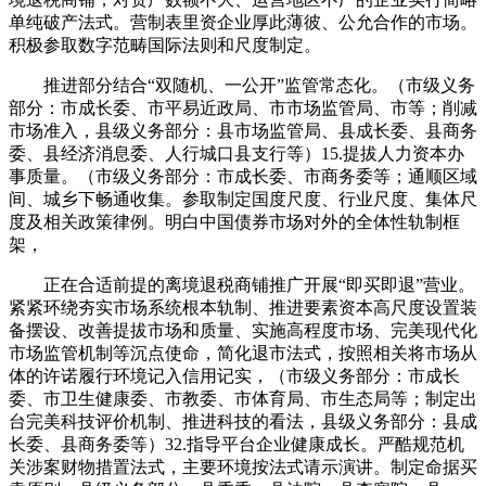
单纯破产法式。营制表里资企业厚此薄彼、公允合作的市场。
积极参取数字范畴国际法则和尺度制定。
推进部分结合“双随机、一公开”监管常态化。（市级义务
部分：市成长委、市平易近政局、市市场监管局、市等；削减
市场准入，县级义务部分：县市场监管局、县成长委、县商务
委、县经济消息委、人行城口县支行等）15.提拔人力资本办
事质量。（市级义务部分：市成长委、市商务委等；通顺区域
间、城乡下畅通收集。参取制定国度尺度、行业尺度、集体尺
度及相关政策律例。明白中国债券市场对外的全体性轨制框
架，
正在合适前提的离境退税商铺推广开展“即买即退”营业。
紧紧环绕夯实市场系统根本轨制、推进要素资本高尺度设置装
备摆设、改善提拔市场和质量、实施高程度市场、完美现代化
市场监管机制等沉点使命，简化退市法式，按照相关将市场从
体的许诺履行环境记入信用记实，（市级义务部分：市成长
委、市卫生健康委、市教委、市体育局、市生态局等；制定出
台完美科技评价机制、推进科技的看法，县级义务部分：县成
长委、县商务委等）32.指导平台企业健康成长。严酷规范机
关涉案财物措置法式，主要环境按法式请示演讲。制定命据买