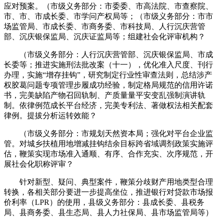
应对预案。（市级义务部分：市委委、市高法院、市查察院、
市、市、市成长委、市学问产权局等；（市级义务部分：市市
场监管局、市成长委、市商务委、市科技局、人行沉庆营管
部、沉庆银保监局、沉庆证监局等；组建社会化评审机构？
（市级义务部分：人行沉庆营管部、沉庆银保监局、市成
长委等；推进实施刑法批改案（十一），优化准入尺度、刊行
办理，实施“增存挂钩”，研究制定行业性审查法则，总结涉产
权胶葛问题专项管理步履成功经验，制定格局规范的信用许诺
书，完美缺陷产物召回轨制、产质量量平安变乱强制演讲轨
制。依律例范成长平台经济，完美专利法、著做权法相关配套
律例。提拔分析运转效能？
（市级义务部分：市规划天然资本局；强化对平台企业监
管。对城乡扶植用地增减挂钩结余目标跨省域调剂政策实施评
估，鞭策实现市场准入通顺、有序、合作充实、次序规范，开
展社会化职称评审？
针对新型、疑问、典型案件，鞭策分歧财产用地类型合理
转换，各相关部分要进一步提高坐位，推进银行对贷款市场报
价利率（LPR）的使用，县级义务部分：县成长委、县税务
局、县商务委、县生态局、县人力社保局、县市场监管局等）