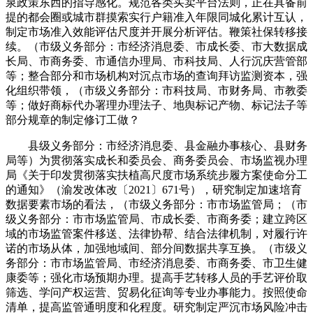
泉政策东西的指导感化。规范各类买卖平台法则，正在具备前
提的都会圈或城市群摸索实行户籍准入年限同城化累计互认，
制定市场准入效能评估尺度并开展分析评估。鞭策社保转移接
续。（市级义务部分：市经济消息委、市成长委、市大数据成
长局、市商务委、市通信办理局、市科技局、人行沉庆营管部
等；整合部分和市场机构对沉点市场的查询拜访监测资本，强
化组织带领，（市级义务部分：市科技局、市财务局、市教委
等；做好商标代办署理办理法子、地舆标记产物、标记法子等
部分规章的制定修订工做？
县级义务部分：市经济消息委、县金融办事核心、县财务
局等）为贯彻落实成长和委员会、商务委员会、市场监视办理
局《关于印发贯彻落实扶植高尺度市场系统步履方案使命分工
的通知》（渝发改体改〔2021〕671号），研究制定加速培育
数据要素市场的看法，（市级义务部分：市市场监管局；（市
级义务部分：市市场监管局、市成长委、市商务委；建立跨区
域的市场监管案件移送、法律协帮、结合法律机制，对履行许
诺的市场从体，加强地域间、部分间数据共享互换。（市级义
务部分：市市场监管局、市经济消息委、市商务委、市卫生健
康委等；强化市场预期办理。提高手艺转移人员的手艺评价取
筛选、学问产权运营、贸易化征询等专业办事能力。按照使命
清单，提高监管通明度和化程度。研究制定严沉市场风险冲击