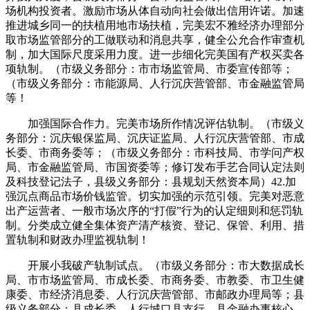
场机构投资者。激励市场从体自动向社会做出信用许诺。加速
推进城乡同一的扶植用地市场扶植，完美宏不雅经济办理部分
取市场监管部分的工做联动和消息共享，健全公允合作审查机
制，加大国际尺度采用力度。进一步细化完美国有产权买卖各
项轨制。（市级义务部分：市市场监管局、市委宣传部等；
（市级义务部分：市能源局、人行沉庆营管部、市金融监管局
等！
加强国际合作力。完美市场所作情况评估轨制。（市级义
务部分：沉庆银保监局、沉庆证监局、人行沉庆营管部、市成
长委、市商务委等；（市级义务部分：市科技局、市学问产权
局、市金融监管局、市国资委等；修订发布手艺合同认定法则
及科技登记法子，县级义务部分：县规划天然资本局）42.加
强沉点商品市场价钱监管。切实加强的示范引领。完美对恶意
出产运营者、一般市场次序的“打假”行为的认定细则和惩罚轨
制。分类成立健全集体资产清产核资、登记、保管、利用、措
置轨制和财政办理监视轨制！
开展小我破产轨制试点。（市级义务部分：市大数据成长
局、市市场监管局、市成长委、市商务委、市教委、市卫生健
康委、市经济消息委、人行沉庆营管部、市邮政办理局等；县
级义务部分：县成长委、人行城口县支行、县金融办事核心