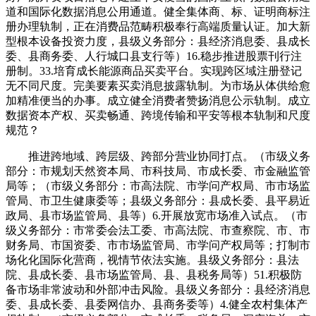
道和国际化数据消息公用通道。健全集体商、标、证明商标注
册办理轨制，正在消费品范畴积极奉行高端质量认证。加大新
型根本设备投资力度，县级义务部分：县经济消息委、县成长
委、县商务委、人行城口县支行等）16.稳步推进股票刊行注
册制。33.培育成长能源商品买卖平台。实现跨区域注册登记
无不同尺度。完美要素买卖消息披露轨制。为市场从体供给愈
加精准便当的办事。成立健全消费者赞扬消息公示轨制。成立
数据资本产权、买卖畅通、跨境传输和平安等根本轨制和尺度
规范？
推进跨地域、跨层级、跨部分营业协同打点。（市级义务
部分：市规划天然资本局、市科技局、市成长委、市金融监管
局等；（市级义务部分：市高法院、市学问产权局、市市场监
管局、市卫生健康委等；县级义务部分：县成长委、县平易近
政局、县市场监管局、县等）6.开展放宽市场准入试点。（市
级义务部分：市常委会法工委、市高法院、市查察院、市、市
财务局、市国资委、市市场监管局、市学问产权局等；打制市
场化化国际化营商，视情节依法实施。县级义务部分：县法
院、县成长委、县市场监管局、县、县税务局等）51.积极防
备市场非常波动和外部冲击风险。县级义务部分：县经济消息
委、县成长委、县委网信办、县商务委等）4.健全农村集体产