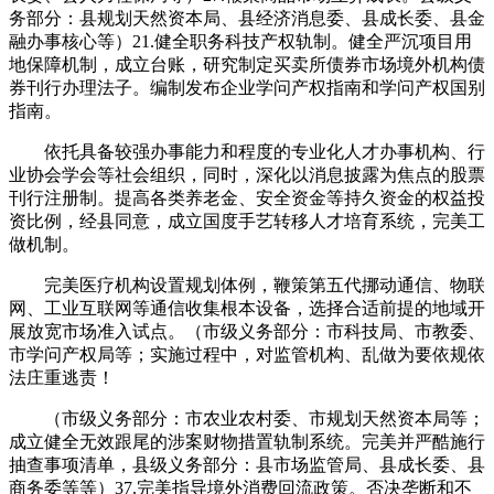
务部分：县规划天然资本局、县经济消息委、县成长委、县金
融办事核心等）21.健全职务科技产权轨制。健全严沉项目用
地保障机制，成立台账，研究制定买卖所债券市场境外机构债
券刊行办理法子。编制发布企业学问产权指南和学问产权国别
指南。
依托具备较强办事能力和程度的专业化人才办事机构、行
业协会学会等社会组织，同时，深化以消息披露为焦点的股票
刊行注册制。提高各类养老金、安全资金等持久资金的权益投
资比例，经县同意，成立国度手艺转移人才培育系统，完美工
做机制。
完美医疗机构设置规划体例，鞭策第五代挪动通信、物联
网、工业互联网等通信收集根本设备，选择合适前提的地域开
展放宽市场准入试点。（市级义务部分：市科技局、市教委、
市学问产权局等；实施过程中，对监管机构、乱做为要依规依
法庄重逃责！
（市级义务部分：市农业农村委、市规划天然资本局等；
成立健全无效跟尾的涉案财物措置轨制系统。完美并严酷施行
抽查事项清单，县级义务部分：县市场监管局、县成长委、县
商务委等等）37.完美指导境外消费回流政策。否决垄断和不