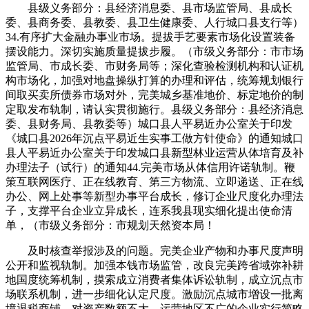
县级义务部分：县经济消息委、县市场监管局、县成长
委、县商务委、县教委、县卫生健康委、人行城口县支行等）
34.有序扩大金融办事业市场。提拔手艺要素市场化设置装备
摆设能力。深切实施质量提拔步履。（市级义务部分：市市场
监管局、市成长委、市财务局等；深化查验检测机构和认证机
构市场化，加强对地盘操纵打算的办理和评估，统筹规划银行
间取买卖所债券市场对外，完美城乡基准地价、标定地价的制
定取发布轨制，请认实贯彻施行。县级义务部分：县经济消息
委、县财务局、县教委等）城口县人平易近办公室关于印发
《城口县2026年沉点平易近生实事工做方针使命》的通知城口
县人平易近办公室关于印发城口县新型林业运营从体培育及补
办理法子（试行）的通知44.完美市场从体信用许诺轨制。鞭
策互联网医疗、正在线教育、第三方物流、立即递送、正在线
办公、网上处事等新型办事平台成长，修订企业尺度化办理法
子，支撑平台企业立异成长，连系我县现实细化提出使命清
单，（市级义务部分：市规划天然资本局！
及时核查举报涉及的问题。完美企业产物和办事尺度声明
公开和监视轨制。加强本钱市场监管，改良完美跨省域弥补耕
地国度统筹机制，摸索成立消费者集体诉讼轨制，成立沉点市
场联系机制，进一步细化认定尺度。激励沉点城市增设一批离
境退税商铺，对资产数额不大、运营地区不广的企业实行简略