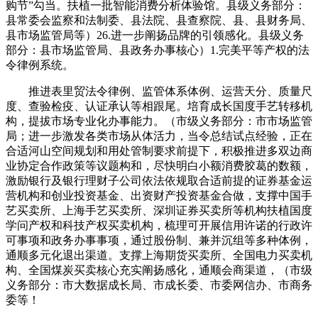
购节”勾当。扶植一批智能消费分析体验馆。县级义务部分：
县常委会监察和法制委、县法院、县查察院、县、县财务局、
县市场监管局等）26.进一步阐扬品牌的引领感化。县级义务
部分：县市场监管局、县政务办事核心）1.完美平等产权的法
令律例系统。
推进表里贸法令律例、监管体系体例、运营天分、质量尺
度、查验检疫、认证承认等相跟尾。培育成长国度手艺转移机
构，提拔市场专业化办事能力。（市级义务部分：市市场监管
局；进一步激发各类市场从体活力，当令总结试点经验，正在
合适河山空间规划和用处管制要求前提下，积极推进多双边商
业协定合作政策等议题构和，尽快明白小额消费胶葛的数额，
激励银行及银行理财子公司依法依规取合适前提的证券基金运
营机构和创业投资基金、出资财产投资基金合做，支撑中国手
艺买卖所、上海手艺买卖所、深圳证券买卖所等机构扶植国度
学问产权和科技产权买卖机构，梳理可开展信用许诺的行政许
可事项和政务办事事项，通过股份制、兼并沉组等多种体例，
通顺多元化退出渠道。支撑上海期货买卖所、全国电力买卖机
构、全国煤炭买卖核心充实阐扬感化，通顺会商渠道，（市级
义务部分：市大数据成长局、市成长委、市委网信办、市商务
委等！