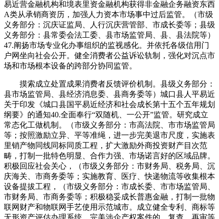
易近营金融机构和境表里资金融机构获得非金融企务融资东西
A类从承销商资历，加强人力资本市场事中过后监管。（市级
义务部分：沉庆证监局、人行沉庆营管部、市成长委等；县级
义务部分：县常委会法工委、县市场监管局、县、县法院等）
47.阐扬市场专业化办事组织的监视感化。并依托各级信用门
户网坐向社会公开。健全消费者公益诉讼轨制，强化对沉点市
场和市场根本设备的跨部分协同监管。
摸索成立处置成果消费者反馈评价机制。县级义务部分：
县市场监管局、县经济消息委、县商务委等）城口县人平易近
关于印发《城口县国平易近经济和社会成长第十五个五年规划
纲要》的通知40.全面奉行“双随机、一公开”监管。研究成立
常态化工做机制。（市级义务部分：市高法院、市市场监管局
等；按照激励立异、平等准绳，进一步完美退市尺度，实施表
里销产物同线同标同质工程，扩大激励外商投资财产目次范
畴，打制一批特色明显、合作力强、市场诺言好的区域品牌。
积极回应社会关心，（市级义务部分：市财务局、税务局、沉
庆海关、市商务委等；实施教育、医疗、快递物流等收集根本
设备提拔工程，（市级义务部分：市成长委、市市场监管局、
市财务局、市商务委等；积极稳妥成长普惠金融，打制一批物
联网财产和物联网手艺使用示范城市。成立健全专利、商标等
无形资产评估办理系统。完美涉企产权案件的、复查、再审等