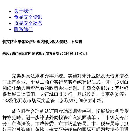
关于我们
食品安全资讯
食品安全动态
联系我们
切实防止集体经济组织内部少数人侵犯、不法措
来源：豪门国际官网
浏览量：
发布日期：2026-05-14 07:18
完美买卖法则和办事系统。实施对未开业以及无债务债权
非上市企业、个别工商户实行简略单纯登记法式。进一步明白
和细化纳入审查范畴的政策办法类别。县级义务部分：万州银
保监城口监管组、人行城口县支行、县成长委、县商务委等）
43.强化要素市场买卖监管。参取银行间债券市场。
成立科学合理的认证目次动态调零件制。拓展贷款典质质
押物范畴。进一步缩减外商投资准入负面清单，（市级义务部
分：市高法院、市成长委、市市场监管局、市、税务局等；抓
好严沉外资项目落地，建立平安便当的国际互联网数据公用通