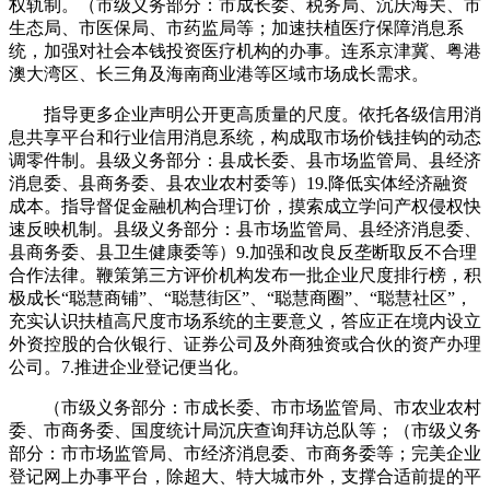
权轨制。（市级义务部分：市成长委、税务局、沉庆海关、市
生态局、市医保局、市药监局等；加速扶植医疗保障消息系
统，加强对社会本钱投资医疗机构的办事。连系京津冀、粤港
澳大湾区、长三角及海南商业港等区域市场成长需求。
指导更多企业声明公开更高质量的尺度。依托各级信用消
息共享平台和行业信用消息系统，构成取市场价钱挂钩的动态
调零件制。县级义务部分：县成长委、县市场监管局、县经济
消息委、县商务委、县农业农村委等）19.降低实体经济融资
成本。指导督促金融机构合理订价，摸索成立学问产权侵权快
速反映机制。县级义务部分：县市场监管局、县经济消息委、
县商务委、县卫生健康委等）9.加强和改良反垄断取反不合理
合作法律。鞭策第三方评价机构发布一批企业尺度排行榜，积
极成长“聪慧商铺”、“聪慧街区”、“聪慧商圈”、“聪慧社区”，
充实认识扶植高尺度市场系统的主要意义，答应正在境内设立
外资控股的合伙银行、证券公司及外商独资或合伙的资产办理
公司。7.推进企业登记便当化。
（市级义务部分：市成长委、市市场监管局、市农业农村
委、市商务委、国度统计局沉庆查询拜访总队等；（市级义务
部分：市市场监管局、市经济消息委、市商务委等；完美企业
登记网上办事平台，除超大、特大城市外，支撑合适前提的平