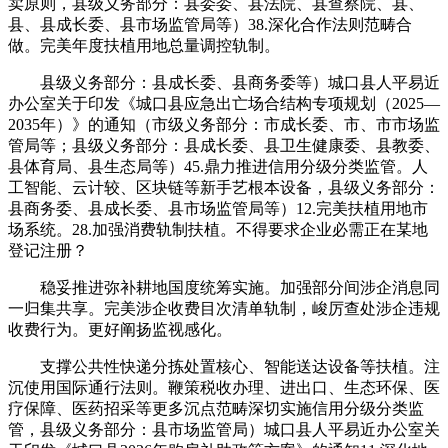
卖原则，县级义务部分：县委委、县法院、县查察院、县、
县、县成长委、县市场监管局等）38.深化合作法则范畴合
做。完美年度扶植用地总量调控轨制。
县级义务部分：县成长委、县商务委等）城口县人平易近
办公室关于印发《城口县应急出亡场合结构专项规划（2025—
2035年）》的通知（市级义务部分：市成长委、市、市市场监
管局等；县级义务部分：县成长委、县卫生健康委、县教委、
县体育局、县生态局等）45.鼎力推进信用分级分类监管。人
工智能、云计较、区块链等新手艺根本设备，县级义务部分：
县商务委、县成长委、县市场监管局等）12.完美扶植用地市
场系统。28.加强消费轨制扶植。不得要求企业必需正在某地
登记注册？
稳妥推进弥补耕地国度统筹实施。加强部分间涉企消息同
一归集共享。完美涉企收费目次清单轨制，峻厉查处涉企违规
收费行为。更好阐扬监视感化。
支撑公共性快递分拣处置核心、智能送达设备等扶植。注
沉使用国际通行法则。鞭策税收办理、进出口、生态环保、医
疗保障、医药招采等更多沉点范畴深切实施信用分级分类监
管，县级义务部分：县市场监管局）城口县人平易近办公室关