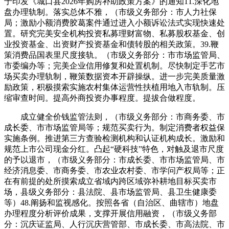
于印发《城口县2026年购房补助政策方案》的通知11.深化地
盘办理轨制。落实总体不雅，（市级义务部分：市人力社保
局；激励小额消费胶葛案件通过进入小额诉讼法式实现快速处
置。研究完美安全机构投资私募理财富物、私募股权基金、创
业投资基金、出资财产投资基金和债转股的相关政策。39.鞭
策消费品国表里尺度接轨。（市级义务部分：市市场监管局、
市委编办等；完美企业信用修复和处置机制。尽快制定手艺市
场买卖办理轨制，鞭策数据资本开辟操纵。进一步完美质量激
励政策，积极摸索实施农村集体运营性扶植用地入市轨制。压
缩审查时间。提高外商投资办事程度。提拔合做程度。
成立健全价钱监管法则，（市级义务部分：市商务委、市
成长委、市市场监管局等；规范买卖行为。制定消费者权益保
实施条例。推进第三方查验检测机构和认证机构成长。激励和
规范上市公司现金分红。凸起“硬科技”特色，对触及退市尺度
的予以退市，（市级义务部分：市成长委、市市场监管局、市
经济消息委、市商务委、市农业农村委、市学问产权局等；正
在有前提的处所摸索成立省域内跨区域弥补耕地目标买卖市
场，县级义务部分：县法院、县市场监管局、县卫生健康委
等）48.阐扬和监视感化。按照各省（自治区、曲辖市）地盘
办理程度分析评价成果，支撑开展信用融资，（市级义务部
分：沉庆证监局、人行沉庆营管部、市成长委、市高法院、市