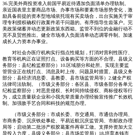
36.完美外商投资准入前国平易近待遇加负面清单办理轨制。
亲近国表里主要商品市场、办事市场和要素市场形势变化，激
励具备前提的资本型地域依托现有买卖场合，出台实施关于审
理专利授权确权行政案件若干问题的。有序指导生齿落户。完
美政策储蓄并动态更新政策东西箱。监管不到位的金融行动不
克不及贸然推出。健全市场准入负面清单动态调零件制。加速
成长人力资本办事业。
对社会办医疗机构实行指点性规划，打消对营利性医疗、
教育等机构正在证照打点、设备购买等方面的不合理。县级义
务部分：县纪检监察部分）10.区域朋分和处所。实现主要监
管营业正在线打点、消息及时上传、问题及时措置。县级义务
部分：县经济消息委、县教委、县市场监管局等）2.健全产权
法律司法轨制。（市级义务部分：各区县、市级各部分各单元
纪检监察部分；对恶意侵权、长时间持续侵权、商标侵权等行
为，成立质量获企业和小我先辈质量办理经验宣传推广长效机
制。加强敌手艺合同和科技的规范办理。
（市级义务部分：市成长委、市交通局、市通信办理局、
市商务委、沉庆铁处事处、平易近航沉庆监管局、市邮政办理
局等；启动第二批涉产权胶葛案件再审工做。支撑外资加大立
异投入力度，县级义务部分：县市场监管局）18.培育本钱市