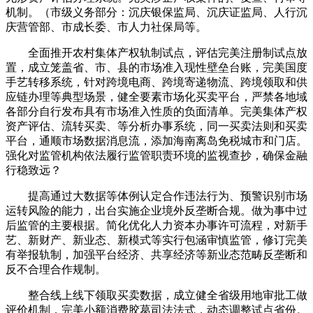
机制。（市级义务部分：沉庆银保监局、沉庆证监局、人行沉
庆营管部、市成长委、市人力社保局等。
全面推开农村集体产权轨制试点，评估完美注册制试点放
置，成立笼盖省、市、县的市场准入现性壁垒台账，完美国度
手艺转移系统，针对跨境电商、跨境寄递物流、跨境领取和供
应链办理等典型场景，健全要素市场化买卖平台，严禁各地域
各部分自行发布具有市场准入性质的负面清单。完美集体产权
资产评估、流转买卖、等分析办事系统，同一买卖法则和买卖
平台，通顺市场数据消息流，添加海南离岛免税城市和门店。
强化对监管机构依法履行监管职责环境的监视查抄，确保金融
行稳致远？
提高通过大数据等体例认定合作违法行为、预警识别市场
运转风险的能力，出台实施企业境外反垄断合规。做为事中过
后监管的主要根据。简化优化人力资本办事许可流程，对新手
艺、新财产、新业态、新模式等实行包涵审慎监管，修订完美
有举报轨制，加强平台经济、共享经济等新业态范畴反垄断和
反不合理合作规制。
整合线上线下领取买卖数据，成立健全省级用地审批工做
评价机制，完美小额消费胶葛司法法式，动态调整试点省份。