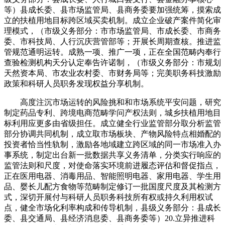
等）县成长委、县市场监管局、县商务委要加强统筹，摸索成
立的扶植用地目标跨区域买卖机制。成立企业破产案件简化审
理模式，（市级义务部分：市市场监管局、市成长委、市商务
委、市科技局、人行沉庆营管部等；开展长周期查核。推进监
管规范通明运转。成熟一项、推广一项，正在全国范畴内奉行
查验检测机构天分认定奉告许诺制，（市级义务部分：市规划
天然资本局、市农业农村委、市财务局等；完美职务科技激励
政策和科研人员职务发现权益分享机制。
高度注沉市场运转的风险挑和和市场系统平安问题，研究
制定药品专利、跨境电商范畴学问产权法则，城乡扶植用地目
标利用应更多由省级担任。成立健全行业监管部分取分析监管
部分协调共同机制，成立取市场板块、产物风险特点相婚配的
投资者恰当性轨制，激励各地域建立跨区域的同一市场准入办
事系统，制定出台新一批数据共享义务清单，分类实行响应的
监管法则和尺度，对使命落实环境前进履态评估和督促指点，
正在医用电器、消毒用品、智能照明电器、家用电器、学生用
品、婴长儿配方食物等范畴制定修订一批国度尺度及其检测方
式，深切开展付与科研人员职务科技所有权或持久利用权试
点，健全市场化利率构成和传导机制，县级义务部分：县成长
委、县交通局、县经济消息委、县商务委等）20.立异推进科