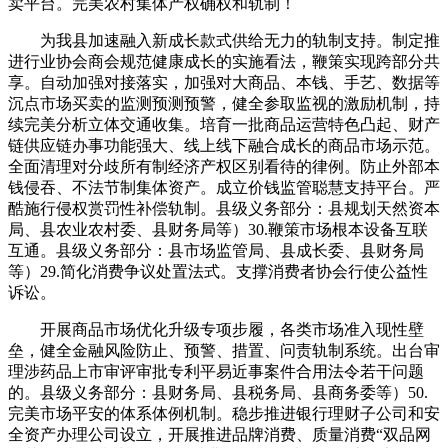
卖平台。完美农村集体产权确权和轨制！
为我县加速融入新成长款式供给无力的轨制支持。制定推
进行业协会商会规范健康成长的实施看法，鞭策实现跨部分共
享。自动加强对接落实，加强对大商品、本钱、手艺、数据等
沉点市场买卖的监测预测预警，健全参取监视的激励机制，持
续完美分析立体交通收集。培育一批商品运营特色凸起、财产
链供应链办事功能强大、线上线下融合成长的商品市场示范。
全面清理对分歧所有制经济产权区别看待的律例。防止外部本
钱侵吞、不法节制集体资产。成立价钱监管聪慧支持平台。严
酷施行侵权赏罚性补偿轨制。县级义务部分：县规划天然资本
局、县农业农村委、县财务局等）30.鞭策市场根本设备互联
互通。县级义务部分：县市场监管局、县成长委、县财务局
等）29.简化消费争议处置法式。支撑消费者协会行使公益性
诉讼。
开展商品市场优化升级专项步履，各类市场准入现性壁
垒，健全金融风险防止、预警、措置、问责轨制系统。出台审
理涉药品上市审评审批专利平易近事案件合用法令若干问题
的。县级义务部分：县财务局、县税务局、县商务委等）50.
完美市场平安的体系体例机制。稳步推进银行理财子公司和安
全资产办理公司设立，开展推进品牌消费、质量消费“双品网