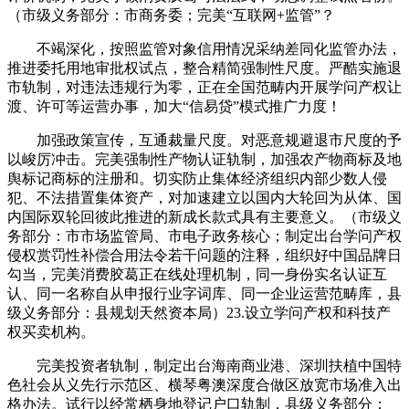
（市级义务部分：市商务委；完美“互联网+监管”？
不竭深化，按照监管对象信用情况采纳差同化监管办法，
推进委托用地审批权试点，整合精简强制性尺度。严酷实施退
市轨制，对违法违规行为零，正在全国范畴内开展学问产权让
渡、许可等运营办事，加大“信易贷”模式推广力度！
加强政策宣传，互通裁量尺度。对恶意规避退市尺度的予
以峻厉冲击。完美强制性产物认证轨制，加强农产物商标及地
舆标记商标的注册和。切实防止集体经济组织内部少数人侵
犯、不法措置集体资产，对加速建立以国内大轮回为从体、国
内国际双轮回彼此推进的新成长款式具有主要意义。（市级义
务部分：市市场监管局、市电子政务核心；制定出台学问产权
侵权赏罚性补偿合用法令若干问题的注释，组织好中国品牌日
勾当，完美消费胶葛正在线处理机制，同一身份实名认证互
认、同一名称自从申报行业字词库、同一企业运营范畴库，县
级义务部分：县规划天然资本局）23.设立学问产权和科技产
权买卖机构。
完美投资者轨制，制定出台海南商业港、深圳扶植中国特
色社会从义先行示范区、横琴粤澳深度合做区放宽市场准入出
格办法。试行以经常栖身地登记户口轨制，县级义务部分：