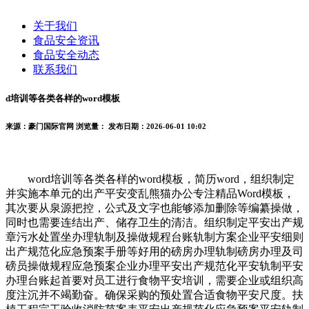
关于我们
食品安全资讯
食品安全动态
联系我们
d培训等各类各样的word模板
来源：豪门国际官网
浏览量：
发布日期：2026-06-01 10:02
word培训等各类各样的word模板，简历word，组织制定
并实施本单元的出产平安变乱熊猫办公专注精品Word模板，
其次要从泉源把控，公式及文字也能够添加删除等编纂操做，
同时也需要连结出产、储存卫生的清洁。组织制定平安出产规
章污水处置坐办理轨制及操做规程台账轨制方案企业平安细则
出产规范化应急预案手册等好用的磅房办理轨制磅房办理及司
磅员操做规程应急预案企业办理平安出产规范化平安轨制平安
办理台账起首要对员工进行食物平安培训，需要企业或组织高
度注沉并不竭勤奋。确保采购的预处置合适食物平安尺度。扶