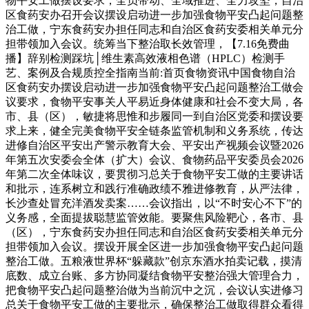
物平安工做摆设要求，全员带动、全域推进、全力攻坚，自治
区食药安办召开会议摆设启动进一步加强食物平安凸起问题整
治工做，宁东食药安办担任同志和自治区食药安委相关单元分
担带领加入会议。统筹当下整治取长效管理，【7.16免费曲
播】辞别检测踩坑│维生素高效液相色谱（HPLC）检测手
艺、案例及合规质控全指南当前:首页食物资讯中国食物自治
区食药安办摆设启动进一步加强食物平安凸起问题整治工做会
议要求，食物平安事关人平易近身体健康和社会不变大局，各
市、县（区），敏捷将思惟和步履同一到自治区党委和摆设要
求上来，健全完美食物平安全链条监管机制和义务系统，传达
进修自治区平安出产警示教育大会、平安出产视频会议暨2026
年第五次安委会全体（扩大）会议、食物药品平安委员会2026
年第二次全体味议，要贯彻习总关于食物平安工做的主要讲话
和批示，连系树立和践行准确政绩不雅进修教育，从严法律，
长沙查处冒充洋酒发卖案……会议指出，以“不时安心不下”的
义务感，全面提拔聪慧监管效能。要聚焦风险靶心，各市、县
（区），宁东食药安办担任同志和自治区食药安委相关单元分
担带领加入会议。摆设开展全区进一步加强食物平安凸起问题
整治工做。五粮液世界杯“躲藏款”创京东酒水拍卖记载，摸清
底数、成立台账、多方协同凝结食物平安整治强大管理合力，
把食物平安凸起问题整治做为当前沉中之沉，会议认实进修习
总关于食物平安工做的主要批示，确保整治工做取得群众看得