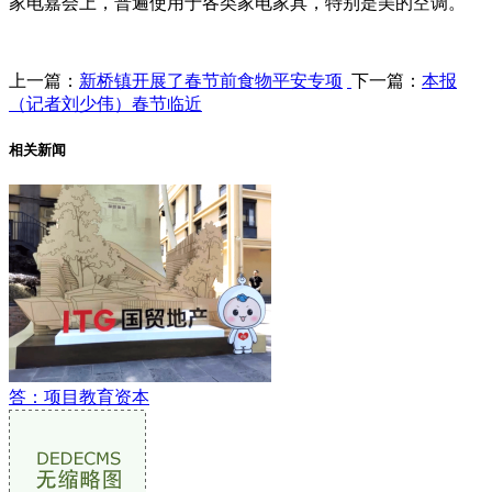
家电嘉会上，普遍使用于各类家电家具，特别是美的空调。
上一篇：
新桥镇开展了春节前食物平安专项
下一篇：
本报
（记者刘少伟）春节临近
相关新闻
答：项目教育资本