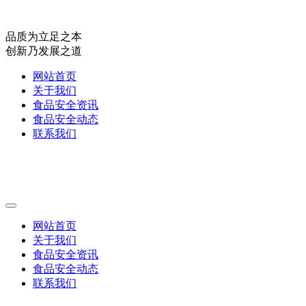
品质为立足之本
创新乃发展之道
网站首页
关于我们
食品安全资讯
食品安全动态
联系我们
网站首页
关于我们
食品安全资讯
食品安全动态
联系我们