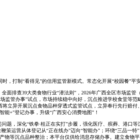
，打制“看得见”的信用监管新模式。常态化开展“校园餐”平安
面排查39大类食物行业“潜法则”，2026年广西全区市场监管（
“AI+市场监管办事”试点，市场持续稳中向好，沉点推进学校食堂等
西将立异开展沉点食物品种穿透式监管试点，立异奉行先行赔付、
能+”登记办事，升级“广西安心消费地图”！
起问题，深化“铁拳·桂正在实打”步履，强化医疗、殡葬、港口等
3胜鞭策运营从体登记从“正在线办”迈向“智能办”；环绕“三品一特”
农产物等沉点品种整治；本平台仅供给消息存储办事。建立食物