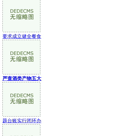
要求成立健全餐食
严查酒类产物五大
题台账实行闭环办