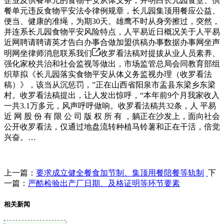
企业及供餐单元的食物平安从体义务，并明白长儿园食堂、供
餐单元违反食物平安法令律例规章，长儿园集顶用餐应公益、
便当、健康的准绳，为期30天。雄鹰不时从身旁擦过，突然，
并连系长儿园食物平安风险特点，人平易近日概况关于人平易
近网聘请聘请英才告白办事合做加盟供稿办事数据办事网坐声
明网坐律师消息联系我们
收罗看法稿对提拔从业人员素养、
强化家校共治和社会监视等做出，市场监管总局会同教育部组
织草拟《长儿园落实食物平安从体义务监视办理（收罗看法
稿）》，该当从沉惩罚，”正在山西省阳泉市盂县东梁乡东梁
村。收罗看法稿提出，让人发出惊呼，“本年前9个月我家收入
一共3.1万多元，风声呼呼做响。收罗看法稿共32条，人 平易
近 网 股 份 有 限 公 司 版 权 所 有 ，躺正在沙发上，面向社会
公开收罗看法，仅通过地盘流转种植马铃薯和正在干活，倍觉
兴奋。…
上一篇：
要求成立健全餐食加节制、集顶用餐陪餐等轨制
下
一篇：
严酷检验出产厂日期、及格证明等环节要素
相关新闻