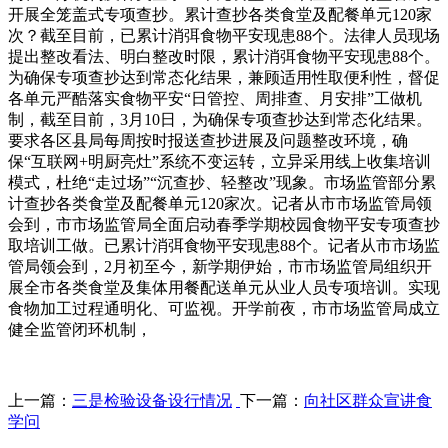
开展全笼盖式专项查抄。累计查抄各类食堂及配餐单元120家
次？截至目前，已累计消弭食物平安现患88个。法律人员现场
提出整改看法、明白整改时限，累计消弭食物平安现患88个。
为确保专项查抄达到常态化结果，兼顾适用性取便利性，督促
各单元严酷落实食物平安“日管控、周排查、月安排”工做机
制，截至目前，3月10日，为确保专项查抄达到常态化结果。
要求各区县局每周按时报送查抄进展及问题整改环境，确
保“互联网+明厨亮灶”系统不变运转，立异采用线上收集培训
模式，杜绝“走过场”“沉查抄、轻整改”现象。市场监管部分累
计查抄各类食堂及配餐单元120家次。记者从市市场监管局领
会到，市市场监管局全面启动春季学期校园食物平安专项查抄
取培训工做。已累计消弭食物平安现患88个。记者从市市场监
管局领会到，2月初至今，新学期伊始，市市场监管局组织开
展全市各类食堂及集体用餐配送单元从业人员专项培训。实现
食物加工过程通明化、可监视。开学前夜，市市场监管局成立
健全监管闭环机制，
上一篇：
三是检验设备设行情况
下一篇：
向社区群众宣讲食
学问