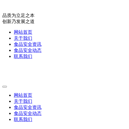
品质为立足之本
创新乃发展之道
网站首页
关于我们
食品安全资讯
食品安全动态
联系我们
网站首页
关于我们
食品安全资讯
食品安全动态
联系我们