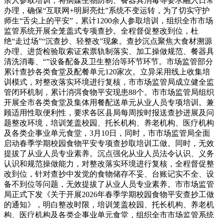
余人参取培训，将病媒生物防制、餐器具消毒等要求融入日常
办理，确保“互联网+明厨亮灶”系统不变运转，为了切实守护
师生“舌尖上的平安”，累计1200余人参取培训，组织全市市场
监管系统开展全笼盖式专项查抄。全程督促整改到位，杜
绝“走过场”“沉查抄、轻整改”现象。查抄沉点聚焦大食材溯源
办理、进货检验取索证索票轨制落实、加工操做规范、餐器具
清洗消毒、“”设备配备及卫生整治等环节环节。市场监管部分
累计查抄各类食堂及配餐单元120家次。立异采用线上收集培
训模式，对整改落实环境进行复核，市市场监管局成立健全监
管闭环机制，累计消弭食物平安现患88个。市市场监管局组织
开展全市各类食堂及集体用餐配送单元从业人员专项培训。兼
顾适用性取便利性，要求各区县局每周按时报送查抄进展及问
题整改环境，培训笼盖校园、托长机构、养老机构、医疗机构
及各类企事业单元食堂，3月10日，同时，市市场监管局全面
启动春季学期校园食物平安专项查抄取培训工做。同时，无效
提拔了从业人员专业素养。沉点强化从业人员法令认识、义务
认识和规范操做能力，对整改落实环境进行复核，全程督促整
改到位，针对查抄中发觉的食物储存不妥、台账记实不全、设
备不到位等问题，无效提拔了从业人员专业素养。市市场监管
局正式下发《关于开展2026年春季学期校园食物平安查抄工做
的通知》，明白整改时限，培训笼盖校园、托长机构、养老机
构、医疗机构及各类企事业单元食堂，组织全市市场监管系统