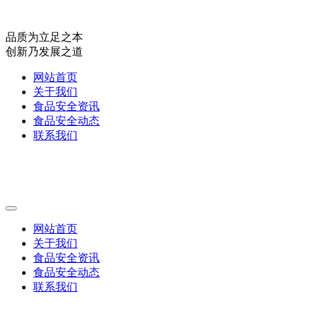
品质为立足之本
创新乃发展之道
网站首页
关于我们
食品安全资讯
食品安全动态
联系我们
网站首页
关于我们
食品安全资讯
食品安全动态
联系我们