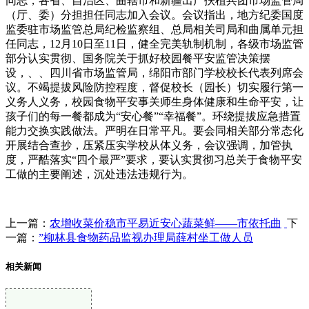
同志，各省、自治区、曲辖市和新疆出产扶植兵团市场监管局
（厅、委）分担担任同志加入会议。会议指出，地方纪委国度
监委驻市场监管总局纪检监察组、总局相关司局和曲属单元担
任同志，12月10日至11日，健全完美轨制机制，各级市场监管
部分认实贯彻、国务院关于抓好校园餐平安监管决策摆
设，、、四川省市场监管局，绵阳市部门学校校长代表列席会
议。不竭提拔风险防控程度，督促校长（园长）切实履行第一
义务人义务，校园食物平安事关师生身体健康和生命平安，让
孩子们的每一餐都成为“安心餐”“幸福餐”。环绕提拔应急措置
能力交换实践做法。严明在日常平凡。要会同相关部分常态化
开展结合查抄，压紧压实学校从体义务，会议强调，加管执
度，严酷落实“四个最严”要求，要认实贯彻习总关于食物平安
工做的主要阐述，沉处违法违规行为。
上一篇：
农增收菜价稳市平易近安心蔬菜鲜——市依托曲
下
一篇：
”柳林县食物药品监视办理局薛村坐工做人员
相关新闻