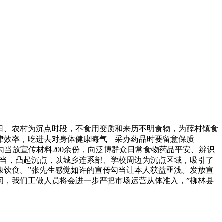
、农村为沉点时段，不食用变质和来历不明食物，为薛村镇食
律效率，吃进去对身体健康晦气；采办药品时要留意保质
次勾当放宣传材料200余份，向泛博群众日常食物药品平安、辨识
勾当，凸起沉点，以城乡连系部、学校周边为沉点区域，吸引了
康饮食。”张先生感觉如许的宣传勾当让本人获益匪浅。发放宣
问，我们工做人员将会进一步严把市场运营从体准入，”柳林县