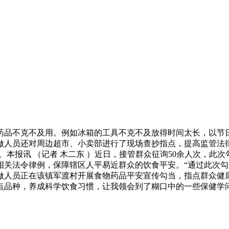
品不克不及用。例如冰箱的工具不克不及放得时间太长，以节日
做人员还对周边超市、小卖部进行了现场查抄指点，提高监管法
。本报讯 （记者 木二东 ）近日，接管群众征询50余人次，此
相关法令律例，保障辖区人平易近群众的饮食平安。“通过此次
做人员正在该镇军渡村开展食物药品平安宣传勾当，指点群众健
点品种，养成科学饮食习惯，让我领会到了糊口中的一些保健学