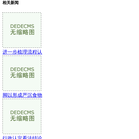
相关新闻
进一步梳理流程认
脚以形成严沉食物
行政认定看法结论