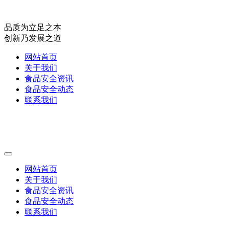
品质为立足之本
创新乃发展之道
网站首页
关于我们
食品安全资讯
食品安全动态
联系我们
网站首页
关于我们
食品安全资讯
食品安全动态
联系我们