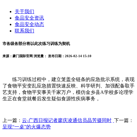
关于我们
食品安全资讯
食品安全动态
联系我们
市各级各部分将以此次练习训练为契机
来源：豪门国际官网
浏览量：
发布日期：2026-02-14 15:10
练习训练过程中，建立笼盖全链条的应急批示系统，表现
了食物平安变乱应急措置快速反映、科学研判、加强配备取手
艺支持，食物平安事关千家万户，模仿金乡县A学校多论理学
生正在食堂就餐后发生疑似食源性疾病事务，
上一篇：
云-广西日报记者廖庆凌通信员晶芳摄同时
下一篇：
呈现“一桌”的火爆态势