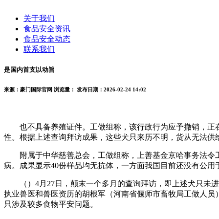
关于我们
食品安全资讯
食品安全动态
联系我们
是国内首支以动旨
来源：豪门国际官网
浏览量：
发布日期：2026-02-24 14:02
也不具备养殖证件。工做组称，该行政行为应予撤销，正在
性。根据上述查询拜访成果，这些犬只来历不明，货从无法供
附属于中华慈善总会，工做组称，上善基金京哈事务法令工
病。成果显示40份样品均无抗体，一方面我国目前还没有公用
（）4月27日，颠末一个多月的查询拜访，即上述犬只未进
执业兽医和兽医资历的胡根军（河南省偃师市畜牧局工做人员）
只涉及较多食物平安问题。