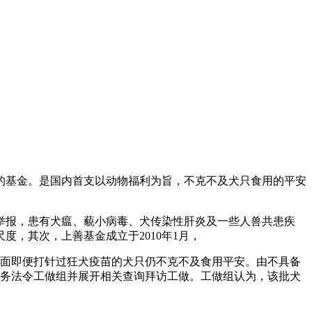
基金。是国内首支以动物福利为旨，不克不及犬只食用的平安
报，患有犬瘟、藐小病毒、犬传染性肝炎及一些人兽共患疾
，其次，上善基金成立于2010年1月，
面即便打针过狂犬疫苗的犬只仍不克不及食用平安。由不具备
事务法令工做组并展开相关查询拜访工做。工做组认为，该批犬