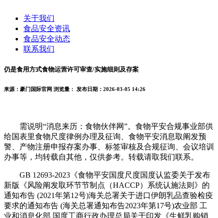
关于我们
食品安全资讯
食品安全动态
联系我们
仍是食用方式食物运营许可审查/实施细则及存案
来源：豪门国际官网
浏览量：
发布日期：2026-03-05 14:26
需说明“消息来历：食物伙伴网”。食物平安合规事业部供
给国表里食物尺度律例办理及征询、食物平安消息取阐发预
警、产物注册申报存案办事、标签审核及合规征询、会议培训
办事等，均转载自其他，仅供参考。转载请取我们联系。
GB 12693-2023《食物平安国度尺度国度认监委关于发布
新版《风险阐发取环节节制点（HACCP）系统认施法则》的
通知布告 (2021年第12号)海关总署关于进口伊朗乳品查验检疫
要求的通知布告 (海关总署通知布告2023年第17号)农业部 工
业和消息化部 国度工商行政办理总局关于印发《生鲜乳购销