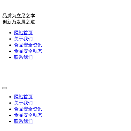
品质为立足之本
创新乃发展之道
网站首页
关于我们
食品安全资讯
食品安全动态
联系我们
网站首页
关于我们
食品安全资讯
食品安全动态
联系我们