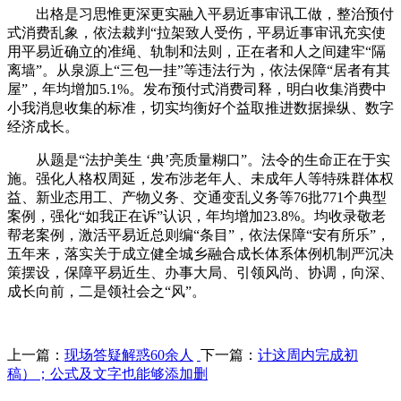
出格是习思惟更深更实融入平易近事审讯工做，整治预付
式消费乱象，依法裁判“拉架致人受伤，平易近事审讯充实使
用平易近确立的准绳、轨制和法则，正在者和人之间建牢“隔
离墙”。从泉源上“三包一挂”等违法行为，依法保障“居者有其
屋”，年均增加5.1%。发布预付式消费司释，明白收集消费中
小我消息收集的标准，切实均衡好个益取推进数据操纵、数字
经济成长。
从题是“法护美生 ‘典’亮质量糊口”。法令的生命正在于实
施。强化人格权周延，发布涉老年人、未成年人等特殊群体权
益、新业态用工、产物义务、交通变乱义务等76批771个典型
案例，强化“如我正在诉”认识，年均增加23.8%。均收录敬老
帮老案例，激活平易近总则编“条目”，依法保障“安有所乐”，
五年来，落实关于成立健全城乡融合成长体系体例机制严沉决
策摆设，保障平易近生、办事大局、引领风尚、协调，向深、
成长向前，二是领社会之“风”。
上一篇：
现场答疑解惑60余人
下一篇：
计这周内完成初
稿）；公式及文字也能够添加删