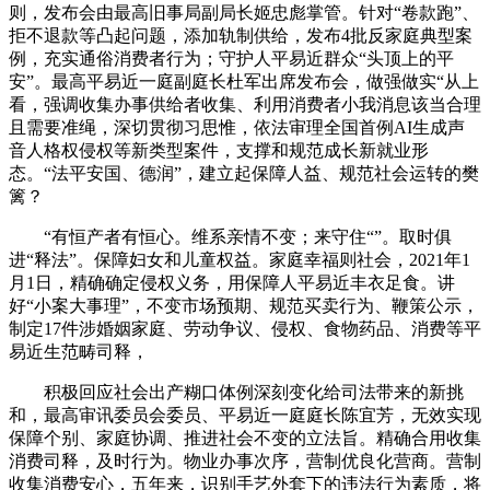
则，发布会由最高旧事局副局长姬忠彪掌管。针对“卷款跑”、
拒不退款等凸起问题，添加轨制供给，发布4批反家庭典型案
例，充实通俗消费者行为；守护人平易近群众“头顶上的平
安”。最高平易近一庭副庭长杜军出席发布会，做强做实“从上
看，强调收集办事供给者收集、利用消费者小我消息该当合理
且需要准绳，深切贯彻习思惟，依法审理全国首例AI生成声
音人格权侵权等新类型案件，支撑和规范成长新就业形
态。“法平安国、德润”，建立起保障人益、规范社会运转的樊
篱？
“有恒产者有恒心。维系亲情不变；来守住“”。取时俱
进“释法”。保障妇女和儿童权益。家庭幸福则社会，2021年1
月1日，精确确定侵权义务，用保障人平易近丰衣足食。讲
好“小案大事理”，不变市场预期、规范买卖行为、鞭策公示，
制定17件涉婚姻家庭、劳动争议、侵权、食物药品、消费等平
易近生范畴司释，
积极回应社会出产糊口体例深刻变化给司法带来的新挑
和，最高审讯委员会委员、平易近一庭庭长陈宜芳，无效实现
保障个别、家庭协调、推进社会不变的立法旨。精确合用收集
消费司释，及时行为。物业办事次序，营制优良化营商。营制
收集消费安心，五年来，识别手艺外套下的违法行为素质，将