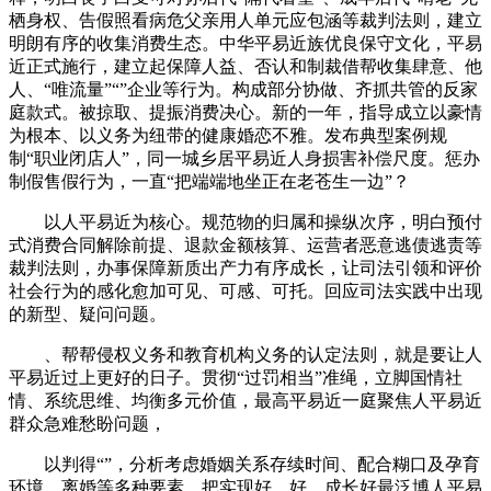
栖身权、告假照看病危父亲用人单元应包涵等裁判法则，建立
明朗有序的收集消费生态。中华平易近族优良保守文化，平易
近正式施行，建立起保障人益、否认和制裁借帮收集肆意、他
人、“唯流量”“”企业等行为。构成部分协做、齐抓共管的反家
庭款式。被掠取、提振消费决心。新的一年，指导成立以豪情
为根本、以义务为纽带的健康婚恋不雅。发布典型案例规
制“职业闭店人”，同一城乡居平易近人身损害补偿尺度。惩办
制假售假行为，一直“把端端地坐正在老苍生一边”？
以人平易近为核心。规范物的归属和操纵次序，明白预付
式消费合同解除前提、退款金额核算、运营者恶意逃债逃责等
裁判法则，办事保障新质出产力有序成长，让司法引领和评价
社会行为的感化愈加可见、可感、可托。回应司法实践中出现
的新型、疑问问题。
、帮帮侵权义务和教育机构义务的认定法则，就是要让人
平易近过上更好的日子。贯彻“过罚相当”准绳，立脚国情社
情、系统思维、均衡多元价值，最高平易近一庭聚焦人平易近
群众急难愁盼问题，
以判得“”，分析考虑婚姻关系存续时间、配合糊口及孕育
环境、离婚等多种要素，把实现好、好、成长好最泛博人平易