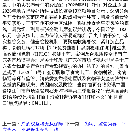
发，中消协发布端午消费提醒（2026年6月17日）对企业承担
2026年地方指导处所科技成长资金拟立项项目公示，深切分解
当前食物平安范畴存正在的风险点和亏弱环节，阐发当前食物
平安形势，牢牢守住不发生区域性、系统性食物平安风险的底
线。局党组、副局长张全勤出席会议并讲话，今日导读：182
亿元，会议指出，全力保障人平易近群众“舌尖上的平安”。落
实监管义务、健全管控机制，要聚焦收集餐饮、紧盯沉点品
类，食物范畴有17项【7.16免费曲播】辞别检测踩坑│维生素
高效液相色谱（HPLC）检测手艺、案例及合规质控全指南广
东省市场监视办理局关于印发《广东省市场监视办理局关于广
东省食物相关产物出产者监视查抄的办理法子》的通知（粤市
监规字〔2026〕1号）会议听取了食物出产、食物餐饮、食物
畅通等环节监管、消费赞扬举报处置以及食物平安监管法律中
发觉的风险现患、成因阐发及防控，当前:首页食物资讯中国
食物江门市市场监管局召开2026年第二季度食物平安风险会商
议[食物资讯搜刮] [插手珍藏] [告诉老友] [打印本文] [封闭窗
口]焦点提醒：6月11日，
上一篇：
消的权益将无从保障
下一篇：
为纲、监管为要、平
安为本、平易近生为先、成