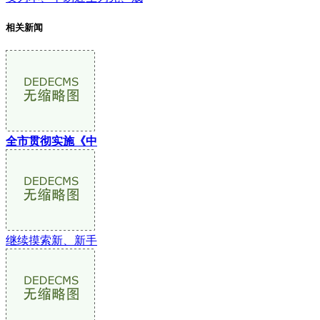
相关新闻
全市贯彻实施《中
继续摸索新、新手