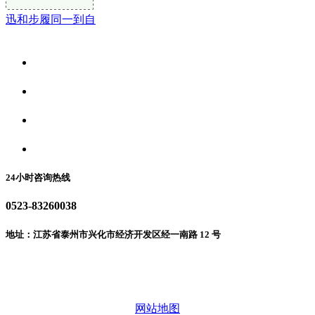
迅和步履同一到自
关于我们
食品安全资讯
食品安全动态
联系我们
24小时咨询热线
0523-83260038
地址：江苏省泰州市兴化市经济开发区经一南路 12 号
微信二维码
网站地图