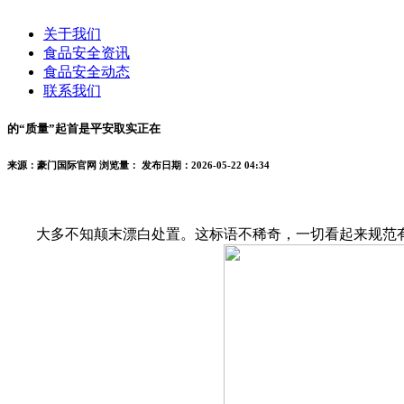
关于我们
食品安全资讯
食品安全动态
联系我们
的“质量”起首是平安取实正在
来源：豪门国际官网
浏览量：
发布日期：2026-05-22 04:34
大多不知颠末漂白处置。这标语不稀奇，一切看起来规范有