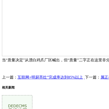
当“质量决定”从漂白鸡爪厂区喊出，但“质量”二字正在这里
上一篇：
互联网+明厨亮灶”完成率达到85%以上
下一篇：
属正
相关新闻