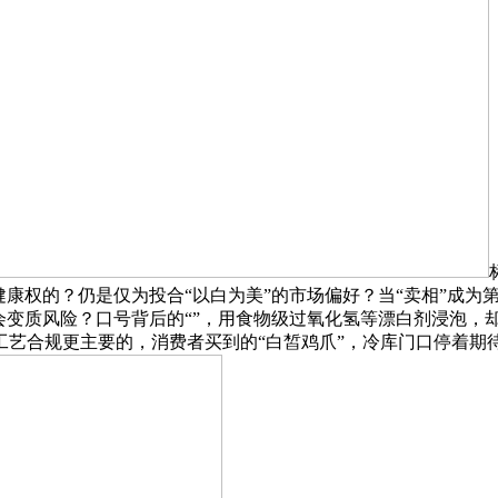
健康权的？仍是仅为投合“以白为美”的市场偏好？当“卖相”成
会变质风险？口号背后的“”，用食物级过氧化氢等漂白剂浸泡，
工艺合规更主要的，消费者买到的“白皙鸡爪”，冷库门口停着期