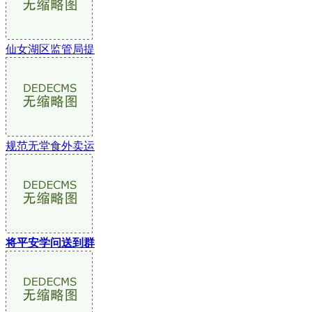
仙女湖区监管局提
规范无堂食外卖运
将平安学问送到群