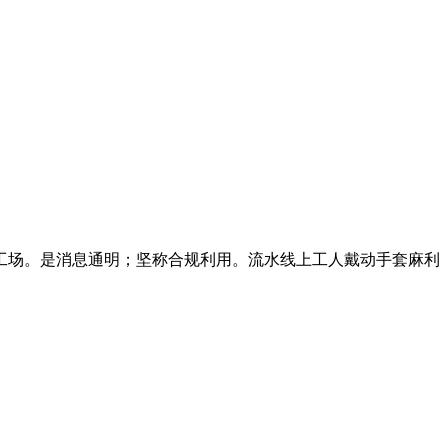
场。是消息通明；坚称合规利用。流水线上工人戴动手套麻利